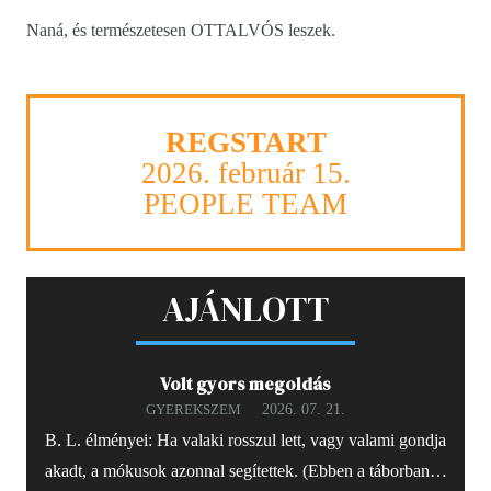
Naná, és természetesen OTTALVÓS leszek.
REGSTART
2026. február 15.
PEOPLE TEAM
AJÁNLOTT
Volt gyors megoldás
2026. 07. 21.
GYEREKSZEM
B. L. élményei: Ha valaki rosszul lett, vagy valami gondja
akadt, a mókusok azonnal segítettek. (Ebben a táborban…