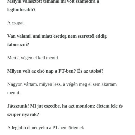
Melyik választott témánál mi volt számodra a
legfontosabb?
A csapat.
Van valami, ami miatt esetleg nem szerettél eddig
táborozni?
Mert a végén el kell menni.
Milyen volt az első nap a PT-ben? És az utolsó?
Nagyon vártam, milyen lesz, a végén meg el sem akartam
menni.
Játsszunk! Mi jut eszedbe, ha azt mondom: életem fele és
szuper nyarak?
A legjobb élményeim a PT-ben történtek.