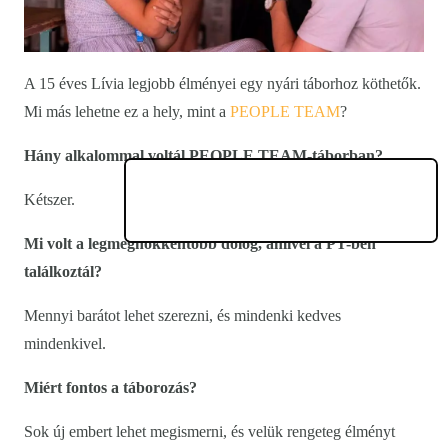
A 15 éves Lívia legjobb élményei egy nyári táborhoz köthetők.
Mi más lehetne ez a hely, mint a
PEOPLE TEAM
?
Hány alkalommal voltál PEOPLE TEAM-táborban?
Kétszer.
Mi volt a legmeghökkentőbb dolog, amivel a PT-ben
találkoztál?
Mennyi barátot lehet szerezni, és mindenki kedves
mindenkivel.
Miért fontos a táborozás?
Sok új embert lehet megismerni, és velük rengeteg élményt