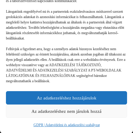
és a táborszervezéssel kapcsolatos kommunikációt.
Látogatóink engedélyével mi és a partnereink eszközleolvasásos módszerrel szerzett
geolokációs adatokat és azonosítási információkat is felhasználhatunk. Látogatóink a
megfelelő helyre kattintva hozzájárulhatnak az általunk és a partnereink által végzett
Volt gyors megoldás
adatkezeléshez. További lehetőségként a hozzájárulás megadása vagy elutasítása előtt
látogatóink részletesebb információkhoz juthatnak, és megváltoztathatják kereső-
beállításaikat.
GYEREKSZEM
2026. 07. 21.
Felhívjuk a figyelmet arra, hogy a személyes adatok bizonyos kezeléséhez nem
B. L. élményei: Ha valaki rosszul lett, vagy valami gondja
feltétlenül szükséges az érintett hozzájárulása, akinek azonban jogában áll tiltakozni az
akadt, a mókusok azonnal segítettek. (Ebben a táborban a
ilyen jellegű adatkezelés ellen. A beállítások csak erre a weboldalra érvényesek. Erre a
webhelyre visszatérve vagy az ADATKEZELÉSI TÁJÉKOZTATÓ,
mókusok a táboroztatók.) Láttam olyat is, hogy valaki nem jött
ADATVÉDELMI ÉS ADATKEZELÉSI SZABÁLYZAT A PT-WEBOLDALAK
ki…
LÁTOGATÓINAK ÉS FELHASZNÁLÓINAK segítségével bármikor
megváltoztathatók a beállítások.
Az adatkezeléshez hozzájárulok
©
GDPR | Adatvédelmi és adatkezelési
legjobbtaborok.hu
szabályzat
Az adatkezeléshez nem járulok hozzá
GDPR | Adatvédelmi és adatkezelési szabályzat