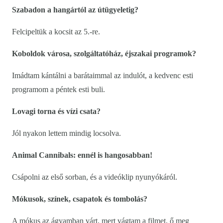
Szabadon a hangártól az útügyeletig?
Felcipeltük a kocsit az 5.-re.
Koboldok városa, szolgáltatóház, éjszakai programok?
Imádtam kántálni a barátaimmal az indulót, a kedvenc esti
programom a péntek esti buli.
Lovagi torna és vízi csata?
Jól nyakon lettem mindig locsolva.
Animal Cannibals: ennél is hangosabban!
Csápolni az első sorban, és a videóklip nyunyókáról.
Mókusok, színek, csapatok és tombolás?
A mókus az ágyamban várt, mert vágtam a filmet, ő meg