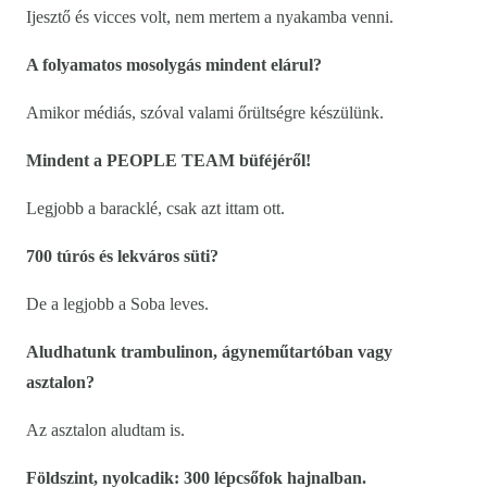
Ijesztő és vicces volt, nem mertem a nyakamba venni.
A folyamatos mosolygás mindent elárul?
Amikor médiás, szóval valami őrültségre készülünk.
Mindent a PEOPLE TEAM büféjéről!
Legjobb a baracklé, csak azt ittam ott.
700 túrós és lekváros süti?
De a legjobb a Soba leves.
Aludhatunk trambulinon, ágyneműtartóban vagy
asztalon?
Az asztalon aludtam is.
Földszint, nyolcadik: 300 lépcsőfok hajnalban.