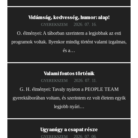
Vidámság, kedvesség, humor: alap!
2026. 07. 16.
GYEREKSZEM
O. élményei: A táborban szerintem a legjobbak az esti
programok voltak. Ilyenkor mindig történt valami izgalmas,
és a…
Valami fontos történik
2026. 07. 11.
GYEREKSZEM
G. H. élményei: Tavaly nyáron a PEOPLE TEAM
gyerektáborában voltam, és szerintem ez volt életem egyik
legjobb nyári…
Ugyanúgy a csapat része
2026. 07. 06.
GYEREKSZEM