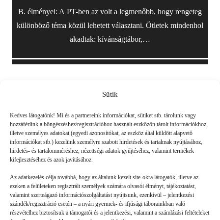
B. élményei: A PT-ben az volt a legmenőbb, hogy rengeteg
különböző téma közül lehetett választani. Ötletek mindenhol
akadtak: kívánságtábor,…
Sütik
Friss
Kedves látogatónk! Mi és a partnereink információkat, sütiket stb. tárolunk vagy
hozzáférünk a böngészéshez/regisztrációhoz használt eszközön tárolt információkhoz,
illetve személyes adatokat (egyedi azonosítókat, az eszköz által küldött alapvető
információkat stb.) kezelünk személyre szabott hirdetések és tartalmak nyújtásához,
hirdetés- és tartalomméréshez, nézettségi adatok gyűjtéséhez, valamint termékek
kifejlesztéséhez és azok javításához.
Az adatkezelés célja továbbá, hogy az általunk kezelt site-okra látogatók, illetve az
ezeken a felületeken regisztrált személyek számára olvasói élményt, tájékoztatást,
valamint szerteágazó információszolgáltatást nyújtsunk, ezenkívül – jelentkezési
szándék/regisztráció esetén – a nyári gyermek- és ifjúsági táborainkban való
részvételhez biztosítsuk a támogatói és a jelentkezési, valamint a számlázási feltételeket