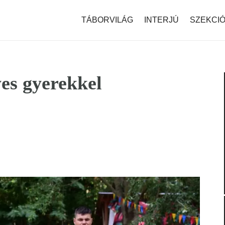
modal-check
TÁBORVILÁG
INTERJÚ
SZEKCI
yes gyerekkel