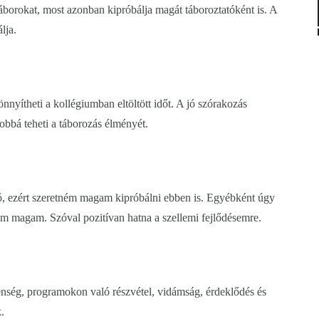
áborokat, most azonban kipróbálja magát táboroztatóként is. A
lja.
nnyítheti a kollégiumban eltöltött időt. A jó szórakozás
jobbá teheti a táborozás élményét.
tó, ezért szeretném magam kipróbálni ebben is. Egyébként úgy
em magam. Szóval pozitívan hatna a szellemi fejlődésemre.
lenség, programokon való részvétel, vidámság, érdeklődés és
.