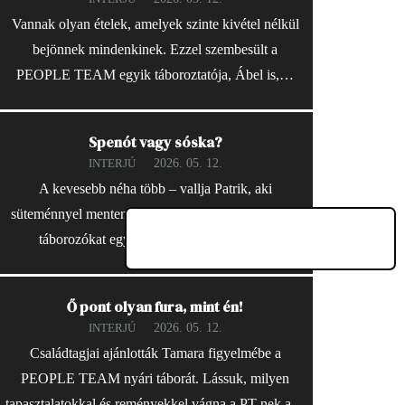
Vannak olyan ételek, amelyek szinte kivétel nélkül
bejönnek mindenkinek. Ezzel szembesült a
PEOPLE TEAM egyik táboroztatója, Ábel is,…
Spenót vagy sóska?
2026. 05. 12.
INTERJÚ
A kevesebb néha több – vallja Patrik, aki
süteménnyel mentené meg a PEOPLE TEAM-ben
táborozókat egy zombitámadás esetén.…
Ő pont olyan fura, mint én!
2026. 05. 12.
INTERJÚ
Családtagjai ajánlották Tamara figyelmébe a
PEOPLE TEAM nyári táborát. Lássuk, milyen
tapasztalatokkal és reményekkel vágna a PT-nek a…