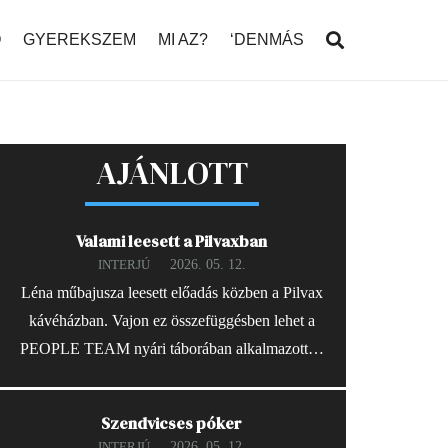
Ó
GYEREKSZEM
MI AZ?
‘DENMÁS
AJÁNLOTT
Valami leesett a Pilvaxban
2026. 05. 12.
INTERJÚ
Léna műbajusza leesett előadás közben a Pilvax
kávéházban. Vajon ez összefüggésben lehet a
PEOPLE TEAM nyári táborában alkalmazott…
Szendvicses póker
2026. 05. 12.
INTERJÚ