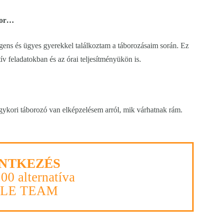
ikor…
gens és ügyes gyerekkel találkoztam a táborozásaim során. Ez
v feladatokban és az órai teljesítményükön is.
gykori táborozó van elképzelésem arról, mik várhatnak rám.
NTKEZÉS
100 alternatíva
PLE TEAM