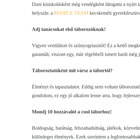
Dani kisiskolásként még vendégként látogatta a nyári t
helyszín: a
PEOPLE TEAM
kecskeméti gyerekfesztivá
Adj tanácsokat első táborozóknak!
Vigyen ventilátort és szúnyogriasztót! Ez a kettő megkö
garantált, viszont egy, már régebbről ismert barát még 
Táboroztatóként mit vársz a tábortól?
Élményt és tapasztalatot. Eddig nem voltam táborozta
gondolom, ez egy jó alkalom lenne arra, hogy fejlessz
Mondj 10 hozzávalót a cool táborhoz!
Boldogság, barátság, felszabadultság, játékok, közvet
különleges élmények. Ezek szerintem a legfontosabbak