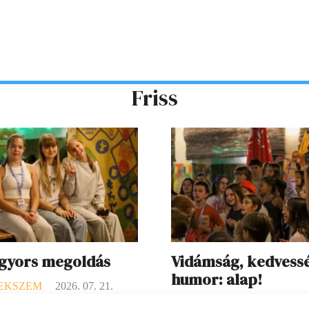
Friss
 gyors megoldás
Vidámság, kedvess
humor: alap!
EKSZEM
2026. 07. 21.
GYEREKSZEM
2026. 07. 