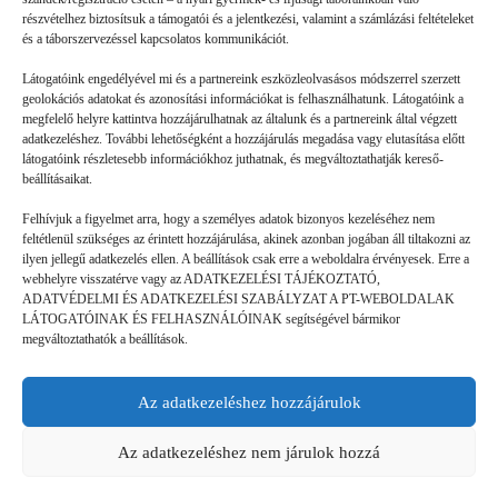
részvételhez biztosítsuk a támogatói és a jelentkezési, valamint a számlázási feltételeket
és a táborszervezéssel kapcsolatos kommunikációt.
Látogatóink engedélyével mi és a partnereink eszközleolvasásos módszerrel szerzett
geolokációs adatokat és azonosítási információkat is felhasználhatunk. Látogatóink a
megfelelő helyre kattintva hozzájárulhatnak az általunk és a partnereink által végzett
Volt gyors megoldás
adatkezeléshez. További lehetőségként a hozzájárulás megadása vagy elutasítása előtt
látogatóink részletesebb információkhoz juthatnak, és megváltoztathatják kereső-
beállításaikat.
GYEREKSZEM
2026. 07. 21.
Felhívjuk a figyelmet arra, hogy a személyes adatok bizonyos kezeléséhez nem
B. L. élményei: Ha valaki rosszul lett, vagy valami gondja
feltétlenül szükséges az érintett hozzájárulása, akinek azonban jogában áll tiltakozni az
akadt, a mókusok azonnal segítettek. (Ebben a táborban a
ilyen jellegű adatkezelés ellen. A beállítások csak erre a weboldalra érvényesek. Erre a
webhelyre visszatérve vagy az ADATKEZELÉSI TÁJÉKOZTATÓ,
mókusok a táboroztatók.) Láttam olyat is, hogy valaki nem jött
ADATVÉDELMI ÉS ADATKEZELÉSI SZABÁLYZAT A PT-WEBOLDALAK
ki…
LÁTOGATÓINAK ÉS FELHASZNÁLÓINAK segítségével bármikor
megváltoztathatók a beállítások.
Az adatkezeléshez hozzájárulok
©
GDPR | Adatvédelmi és adatkezelési
legjobbtaborok.hu
szabályzat
Az adatkezeléshez nem járulok hozzá