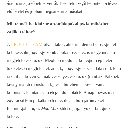
áradozni a jövőbeli terveiről. Ezenfelül segít ledönteni a téves
előítéletet és jobban megismerni a másikat.
Mit tennél, ha kitörne a zombiapokalipszis, miközben
zajlik a tábor?
A
PEOPLE TEAM
olyan tábor, ahol minden eshetőségre fel
kell készülni, így egy zombiapokalipszishez is megvannak a
megfelelő eszközök. Meglepő módon a kollégium épületei
tökéletesen megfelelnek annak, hogy egy bázist alakítsunk ki, a
raktárban bőven vannak veszélyes eszközök (mint azt Palkóék
tavaly már demonstrálták), és a büfében is bőven van a
kolóniánk fenntartására elegendő táplálék. A napi bevásárlás
egy kicsit komplikáltabb lenne, de a tábori járműveket
feltuningolnám, és
Mad Max
-stílusú járgányokat faragnék
belőle.