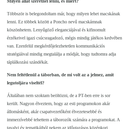
Milyen állat szeretnél lenni, és miért?
Többször is belegondoltam már, hogy milyen lehet macskának
lenni. Ez többek között a Poncho nevű macskámnak
köszönhetem. Lenyűgöző eleganciájával és kifinomult
érzékeivel igazi csúcsragadozó, mégis mindig játékos kedvében
van. Ezenfelül megkérdőjelezhetetlen kommunikációs
stratégiáival mindig megtalálja a módját, hogy tudtomra adja
táplálkozási szándékát.
Nem feltétlenül a táborban, de mi volt az a jelmez, amit
legutoljára viseltél?
Általában nem szoktam beöltözni, de a PT-ben erre is sor
került. Nagyon élveztem, hogy az esti programokon akár
állomásként, akár csapatvezetőként élvezetesebbé és
immerzívebbé tehettem a táborozók számára a programokat. A
tavalyi év tematikáiból nekem az időutazásos középkori