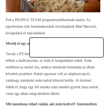
Peti a PEOPLE TEAM programozótáborának tanára. Az
egyetemista srác bemutatkozását olvashatjátok Mad Maxszel,
lovagokkal és macskákkal.
Mesélj el egy számodra különleges tábori történetet!
Tavaly a PT-ben
informatikatanárként
nagyon a szívemhez
nőttek a tanítványaim, az órák jó hangulatban teltek. Szép
emlékem az utolsó óra, amikor mindenki bemutatta az általa
készített projektet. Habár ugyanaz volt az alapkoncepció,
valahogy mindenki mást tudott kihozni belőle. Jó érzéssel
töltött el, hogy egy hét munka után minden gyerek haza tudott
vinni egy általa megvalósított ötletet.
Mit mondana rólad valaki, aki nem kedvel? Amennyiben