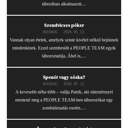
táborában alkalmazott…
Szendvicses póker
2026. 05. 12.
INTERJÚ
Vannak olyan ételek, amelyek szinte kivétel nélkül bejönnek
mindenkinek. Ezzel szembesült a PEOPLE TEAM egyik
táboroztatója, Ábel is,…
Spenót vagy sóska?
2026. 05. 12.
INTERJÚ
A kevesebb néha több – vallja Patrik, aki süteménnyel
mentené meg a PEOPLE TEAM-ben táborozókat egy
zombitámadás esetén.…