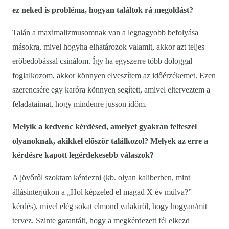
ez neked is probléma, hogyan találtok rá megoldást?
Talán a maximalizmusomnak van a legnagyobb befolyása
másokra, mivel hogyha elhatározok valamit, akkor azt teljes
erőbedobással csinálom. Így ha egyszerre több dologgal
foglalkozom, akkor könnyen elveszítem az időérzékemet. Ezen
szerencsére egy karóra könnyen segített, amivel elterveztem a
feladataimat, hogy mindenre jusson időm.
Melyik a kedvenc kérdésed, amelyet gyakran felteszel
olyanoknak, akikkel először találkozol? Melyek az erre a
kérdésre kapott legérdekesebb válaszok?
A jövőről szoktam kérdezni (kb. olyan kaliberben, mint
állásinterjúkon a „Hol képzeled el magad X év múlva?”
kérdés), mivel elég sokat elmond valakiről, hogy hogyan/mit
tervez. Szinte garantált, hogy a megkérdezett fél elkezd