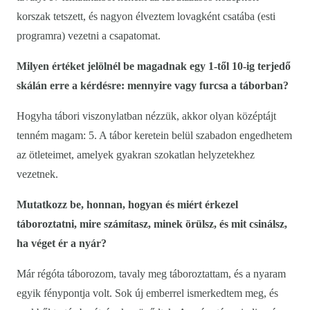
korszak tetszett, és nagyon élveztem lovagként csatába (esti
programra) vezetni a csapatomat.
Milyen értéket jelölnél be magadnak egy 1-től 10-ig terjedő
skálán erre a kérdésre: mennyire vagy furcsa a táborban?
Hogyha tábori viszonylatban nézzük, akkor olyan középtájt
tenném magam: 5. A tábor keretein belül szabadon engedhetem
az ötleteimet, amelyek gyakran szokatlan helyzetekhez
vezetnek.
Mutatkozz be, honnan, hogyan és miért érkezel
táboroztatni, mire számítasz, minek örülsz, és mit csinálsz,
ha véget ér a nyár?
Már régóta táborozom, tavaly meg táboroztattam, és a nyaram
egyik fénypontja volt. Sok új emberrel ismerkedtem meg, és