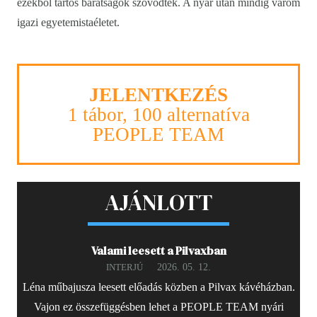
ezekből tartós barátságok szövődtek. A nyár után mindig várom
igazi egyetemistaéletet.
JELENTKEZÉS
1 tábor, 100 alternatíva
PEOPLE TEAM
AJÁNLOTT
Valami leesett a Pilvaxban
2026. 05. 12.
INTERJÚ
Léna műbajusza leesett előadás közben a Pilvax kávéházban.
Vajon ez összefüggésben lehet a PEOPLE TEAM nyári