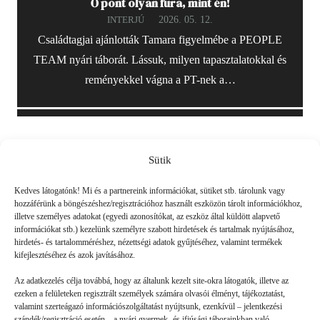
Ő pont olyan fura, mint én!
2026. 05. 12.
INTERJÚ
Családtagjai ajánlották Tamara figyelmébe a PEOPLE
TEAM nyári táborát. Lássuk, milyen tapasztalatokkal és
reményekkel vágna a PT-nek a…
Sütik
Friss
Kedves látogatónk! Mi és a partnereink információkat, sütiket stb. tárolunk vagy
hozzáférünk a böngészéshez/regisztrációhoz használt eszközön tárolt információkhoz,
illetve személyes adatokat (egyedi azonosítókat, az eszköz által küldött alapvető
információkat stb.) kezelünk személyre szabott hirdetések és tartalmak nyújtásához,
hirdetés- és tartalomméréshez, nézettségi adatok gyűjtéséhez, valamint termékek
kifejlesztéséhez és azok javításához.
Az adatkezelés célja továbbá, hogy az általunk kezelt site-okra látogatók, illetve az
ezeken a felületeken regisztrált személyek számára olvasói élményt, tájékoztatást,
valamint szerteágazó információszolgáltatást nyújtsunk, ezenkívül – jelentkezési
szándék/regisztráció esetén – a nyári gyermek- és ifjúsági táborainkban való