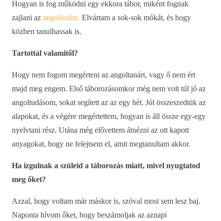
Hogyan is fog működni egy ekkora tábor, miként fognak
zajlani az
angolóráim.
Elvártam a sok-sok mókát, és hogy
közben tanulhassak is.
Tartottál valamitől?
Hogy nem fogom megérteni az angoltanárt, vagy ő nem ért
majd meg engem. Első táborozásomkor még nem volt túl jó az
angoltudásom, sokat segített az az egy hét. Jól összeszedtük az
alapokat, és a végére megértettem, hogyan is áll össze egy-egy
nyelvtani rész. Utána még elővettem átnézni az ott kapott
anyagokat, hogy ne felejtsem el, amit megtanultam akkor.
Ha izgulnak a szüleid a táborozás miatt, mivel nyugtatod
meg őket?
Azzal, hogy voltam már máskor is, szóval most sem lesz baj.
Naponta hívom őket, hogy beszámoljak az aznapi