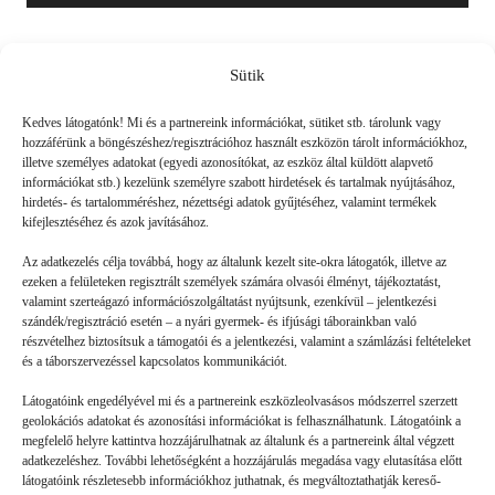
Sütik
Friss
Kedves látogatónk! Mi és a partnereink információkat, sütiket stb. tárolunk vagy
hozzáférünk a böngészéshez/regisztrációhoz használt eszközön tárolt információkhoz,
illetve személyes adatokat (egyedi azonosítókat, az eszköz által küldött alapvető
információkat stb.) kezelünk személyre szabott hirdetések és tartalmak nyújtásához,
hirdetés- és tartalomméréshez, nézettségi adatok gyűjtéséhez, valamint termékek
kifejlesztéséhez és azok javításához.
Az adatkezelés célja továbbá, hogy az általunk kezelt site-okra látogatók, illetve az
ezeken a felületeken regisztrált személyek számára olvasói élményt, tájékoztatást,
valamint szerteágazó információszolgáltatást nyújtsunk, ezenkívül – jelentkezési
szándék/regisztráció esetén – a nyári gyermek- és ifjúsági táborainkban való
részvételhez biztosítsuk a támogatói és a jelentkezési, valamint a számlázási feltételeket
és a táborszervezéssel kapcsolatos kommunikációt.
Látogatóink engedélyével mi és a partnereink eszközleolvasásos módszerrel szerzett
geolokációs adatokat és azonosítási információkat is felhasználhatunk. Látogatóink a
megfelelő helyre kattintva hozzájárulhatnak az általunk és a partnereink által végzett
Volt gyors megoldás
adatkezeléshez. További lehetőségként a hozzájárulás megadása vagy elutasítása előtt
látogatóink részletesebb információkhoz juthatnak, és megváltoztathatják kereső-