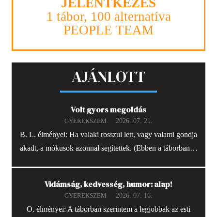
JELENTKEZÉS
1 tábor, 100 alternatíva
PEOPLE TEAM
AJÁNLOTT
Volt gyors megoldás
2026. 07. 21.
GYEREKSZEM
B. L. élményei: Ha valaki rosszul lett, vagy valami gondja
akadt, a mókusok azonnal segítettek. (Ebben a táborban…
Vidámság, kedvesség, humor: alap!
2026. 07. 16.
GYEREKSZEM
O. élményei: A táborban szerintem a legjobbak az esti