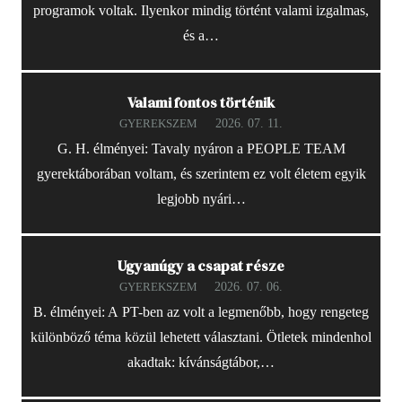
programok voltak. Ilyenkor mindig történt valami izgalmas,
és a…
Valami fontos történik
2026. 07. 11.
GYEREKSZEM
G. H. élményei: Tavaly nyáron a PEOPLE TEAM
gyerektáborában voltam, és szerintem ez volt életem egyik
legjobb nyári…
Ugyanúgy a csapat része
2026. 07. 06.
GYEREKSZEM
B. élményei: A PT-ben az volt a legmenőbb, hogy rengeteg
különböző téma közül lehetett választani. Ötletek mindenhol
akadtak: kívánságtábor,…