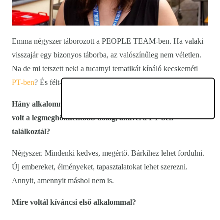
Emma négyszer táborozott a PEOPLE TEAM-ben. Ha valaki
visszajár egy bizonyos táborba, az valószínűleg nem véletlen.
Na de mi tetszett neki a tucatnyi tematikát kínáló kecskeméti
PT-ben
? És félt-e valamitől? Lássuk!
Hány alkalommal voltál PEOPLE TEAM-táborban, és mi
volt a legmeghökkentőbb dolog, amivel a PT-ben
találkoztál?
Négyszer. Mindenki kedves, megértő. Bárkihez lehet fordulni.
Új embereket, élményeket, tapasztalatokat lehet szerezni.
Annyit, amennyit máshol nem is.
Mire voltál kíváncsi első alkalommal?