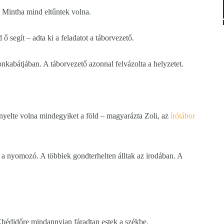
 Mintha mind eltűntek volna.
ő segít – adta ki a feladatot a táborvezető.
nkabátjában. A táborvezető azonnal felvázolta a helyzetet.
nyelte volna mindegyiket a föld – magyarázta Zoli, az
írótábor
 a nyomozó. A többiek gondterhelten álltak az irodában. A
 Ebédidőre mindannyian fáradtan estek a székbe.