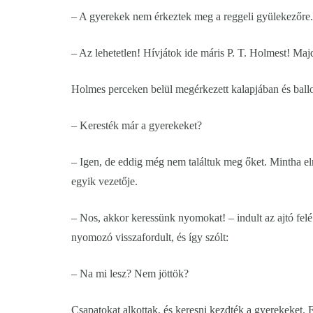
– A gyerekek nem érkeztek meg a reggeli gyülekezőre.
– Az lehetetlen! Hívjátok ide máris P. T. Holmest! Majd 
Holmes perceken belül megérkezett kalapjában és ballo
– Keresték már a gyerekeket?
– Igen, de eddig még nem találtuk meg őket. Mintha el
egyik vezetője.
– Nos, akkor keressünk nyomokat! – indult az ajtó felé
nyomozó visszafordult, és így szólt:
– Na mi lesz? Nem jöttök?
Csapatokat alkottak, és keresni kezdték a gyerekeket.