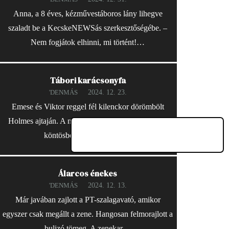
Anna, a 8 éves, kézművestáboros lány lihegve
szaladt be a KecskeNEWSás szerkesztőségébe. –
Nem fogjátok elhinni, mi történt!…
Tábori karácsonyfa
2024. 12. 23.
'DENMÁS
Emese és Viktor reggel fél kilenckor dörömbölt
Holmes ajtaján. A nyomozó fáradtan, kalapban és
köntösben nyitott ajtót. –…
Álarcos énekes
2024. 12. 13.
'DENMÁS
Már javában zajlott a PT-szalagavató, amikor
egyszer csak megállt a zene. Hangosan felmorajlott a
bulizó tömeg. A zenekar…