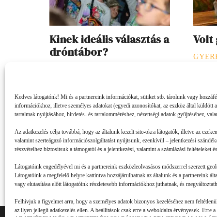
Kinek ideális választás a
Volt
dróntábor?
GYER
SZEKCIÓ
2026. 07. 23.
B. L. él
Egy nyári tábor kiválasztásakor fontos
vagy va
Kedves látogatónk! Mi és a partnereink információkat, sütiket stb. tárolunk vagy hozzáf
kérdés, hogy az adott program illik-e a
azonnal
információkhoz, illetve személyes adatokat (egyedi azonosítókat, az eszköz által küldött 
gyerek személyiségéhez és
mókusok
tartalmak nyújtásához, hirdetés- és tartalomméréshez, nézettségi adatok gyűjtéséhez, vala
érdeklődéséhez. A dróntáborok
is, hog
Az adatkezelés célja továbbá, hogy az általunk kezelt site-okra látogatók, illetve az ezeke
izgalmas lehetőséget kínálnak,
valamint szerteágazó információszolgáltatást nyújtsunk, ezenkívül – jelentkezési szándék/
részvételhez biztosítsuk a támogatói és a jelentkezési, valamint a számlázási feltételeket
ugyanakkor érdemes átgondolni, hogy
Látogatóink engedélyével mi és a partnereink eszközleolvasásos módszerrel szerzett geol
mely gyerekek számára jelentik a…
Látogatóink a megfelelő helyre kattintva hozzájárulhatnak az általunk és a partnereink ál
vagy elutasítása előtt látogatóink részletesebb információkhoz juthatnak, és megváltoztatha
Felhívjuk a figyelmet arra, hogy a személyes adatok bizonyos kezeléséhez nem feltétlenül 
az ilyen jellegű adatkezelés ellen. A beállítások csak erre a weboldalra érvényesek