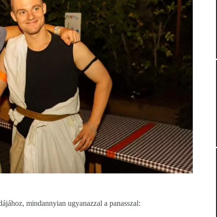
odájához, mindannyian ugyanazzal a panasszal: