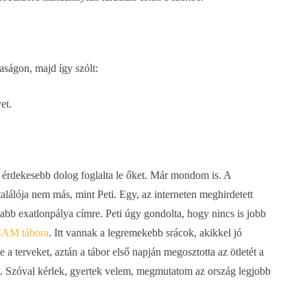
aságon, majd így szólt:
et.
 érdekesebb dolog foglalta le őket. Már mondom is. A
találója nem más, mint Peti. Egy, az interneten meghirdetett
yabb exatlonpálya címre. Peti úgy gondolta, hogy nincs is jobb
AM tábora
. Itt vannak a legremekebb srácok, akikkel jó
te a terveket, aztán a tábor első napján megosztotta az ötletét a
ot. Szóval kérlek, gyertek velem, megmutatom az ország legjobb