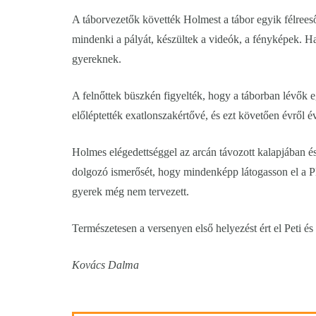
A táborvezetők követték Holmest a tábor egyik félreeső 
mindenki a pályát, készültek a videók, a fényképek. Ha
gyereknek.
A felnőttek büszkén figyelték, hogy a táborban lévők e
előléptették exatlonszakértővé, és ezt követően évről év
Holmes elégedettséggel az arcán távozott kalapjában é
dolgozó ismerősét, hogy mindenképp látogasson el a 
gyerek még nem tervezett.
Természetesen a versenyen első helyezést ért el Peti és
Kovács Dalma