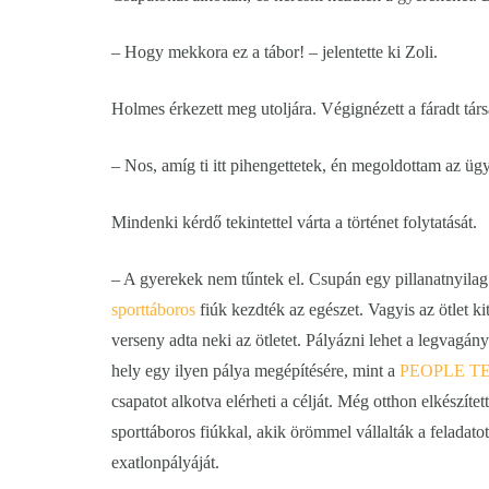
– Hogy mekkora ez a tábor! – jelentette ki Zoli.
Holmes érkezett meg utoljára. Végignézett a fáradt társ
– Nos, amíg ti itt pihengettetek, én megoldottam az ügy
Mindenki kérdő tekintettel várta a történet folytatását.
– A gyerekek nem tűntek el. Csupán egy pillanatnyilag
sporttáboros
fiúk kezdték az egészet. Vagyis az ötlet ki
verseny adta neki az ötletet. Pályázni lehet a legvagán
hely egy ilyen pálya megépítésére, mint a
PEOPLE TE
csapatot alkotva elérheti a célját. Még otthon elkészítet
sporttáboros fiúkkal, akik örömmel vállalták a feladat
exatlonpályáját.