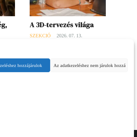
ég,
A 3D-tervezés világa
SZEKCIÓ
2026. 07. 13.
16.
A 3D-s tervezés elsőre futurisztikusnak
tem a
tűnhet, pedig valójában nagyon közel
tak.
áll ahhoz, amit a gyerekek ösztönösen
zeléshez hozzájárulok
Az adatkezeléshez nem járulok hozzá
szeretnek csinálni: kitalálni, építeni,
a meg a
alakítani. A különbség csak annyi,
ceim.
hogy itt nem papíron vagy…