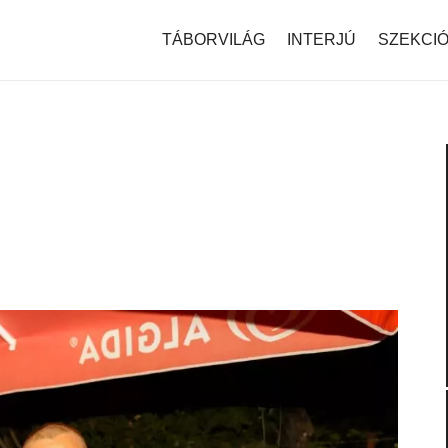
modal-check
TÁBORVILÁG
INTERJÚ
SZEKCI