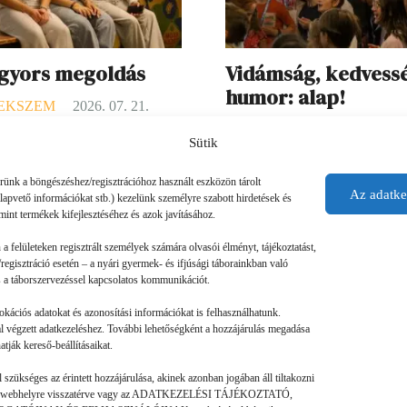
 gyors megoldás
Vidámság, kedvess
humor: alap!
EKSZEM
2026. 07. 21.
GYEREKSZEM
2026. 07. 
ményei: Ha valaki rosszul lett,
Sütik
O. élményei: A táborban szerin
lami gondja akadt, a mókusok
érünk a böngészéshez/regisztrációhoz használt eszközön tárolt
legjobbak az esti programok vol
 segítettek. (Ebben a táborban a
Az adatke
alapvető információkat stb.) kezelünk személyre szabott hirdetések és
Ilyenkor mindig történt valami
 a táboroztatók.) Láttam olyat
mint termékek kifejlesztéséhez és azok javításához.
izgalmas, és a Koboldok város
y valaki nem jött ki…
n a felületeken regisztrált személyek számára olvasói élményt, tájékoztatást,
Szolgáltatóház voltak a kedven
regisztráció esetén – a nyári gyermek- és ifjúsági táborainkban való
 és a táborszervezéssel kapcsolatos kommunikációt.
Az egész tábor területét…
okációs adatokat és azonosítási információkat is felhasználhatunk.
tal végzett adatkezeléshez. További lehetőségként a hozzájárulás megadása
tják kereső-beállításaikat.
szükséges az érintett hozzájárulása, akinek azonban jogában áll tiltakozni
. Erre a webhelyre visszatérve vagy az ADATKEZELÉSI TÁJÉKOZTATÓ,