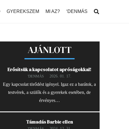
Ó
GYEREKSZEM
MI AZ?
‘DENMÁS
AJÁNLOTT
Erősítsük a kapcsolatot apróságokkal!
2026. 01. 17.
'DENMÁS
Egy kapcsolat törődést igényel. Igaz ez a barátok, a
testvérek, a szülők és a gyerekek esetében, de
érvényes…
Támadás Barbie ellen
2024. 12. 31.
'DENMÁS