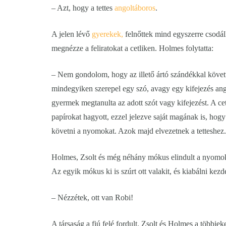
– Azt, hogy a tettes
angoltáboros
.
A jelen lévő
gyerekek,
felnőttek mind egyszerre csodá
megnézze a feliratokat a cetliken. Holmes folytatta:
– Nem gondolom, hogy az illető ártó szándékkal követt
mindegyiken szerepel egy szó, avagy egy kifejezés an
gyermek megtanulta az adott szót vagy kifejezést. A cet
papírokat hagyott, ezzel jelezve saját magának is, hog
követni a nyomokat. Azok majd elvezetnek a tetteshez.
Holmes, Zsolt és még néhány mókus elindult a nyomok i
Az egyik mókus ki is szúrt ott valakit, és kiabálni kezde
– Nézzétek, ott van Robi!
A társaság a fiú felé fordult. Zsolt és Holmes a többi