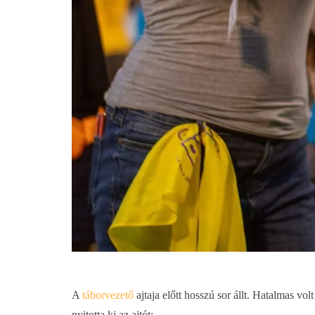
A
táborvezető
ajtaja előtt hosszú sor állt. Hatalmas vol
nyitotta ki az ajtót: