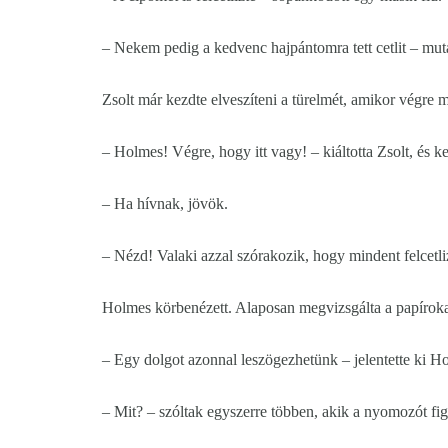
– Nekem pedig a kedvenc hajpántomra tett cetlit – mutato
Zsolt már kezdte elveszíteni a türelmét, amikor végre 
– Holmes! Végre, hogy itt vagy! – kiáltotta Zsolt, és k
– Ha hívnak, jövök.
– Nézd! Valaki azzal szórakozik, hogy mindent felcetli
Holmes körbenézett. Alaposan megvizsgálta a papíroka
– Egy dolgot azonnal leszögezhetünk – jelentette ki H
– Mit? – szóltak egyszerre többen, akik a nyomozót f