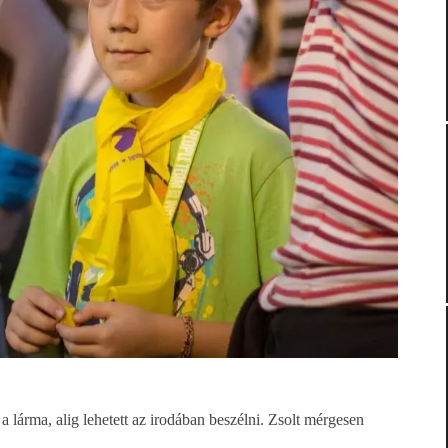
t a lárma, alig lehetett az irodában beszélni. Zsolt mérgesen