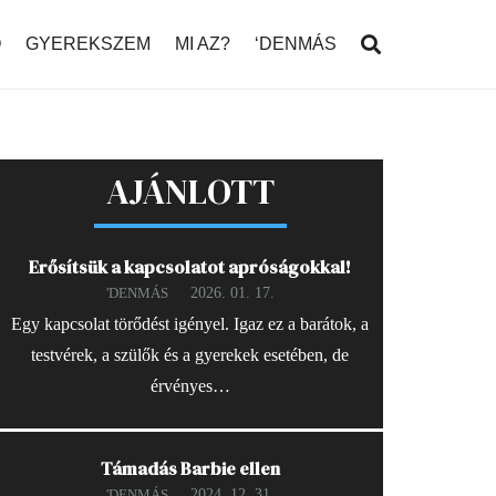
Ó
GYEREKSZEM
MI AZ?
‘DENMÁS
AJÁNLOTT
Erősítsük a kapcsolatot apróságokkal!
2026. 01. 17.
'DENMÁS
Egy kapcsolat törődést igényel. Igaz ez a barátok, a
testvérek, a szülők és a gyerekek esetében, de
érvényes…
Támadás Barbie ellen
2024. 12. 31.
'DENMÁS