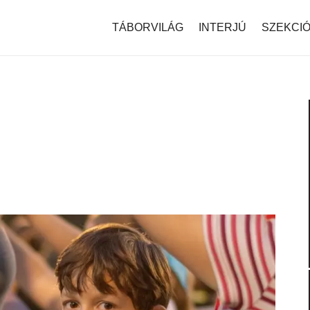
modal-check
TÁBORVILÁG
INTERJÚ
SZEKCI