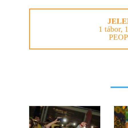
JELE
1 tábor, 
PEO