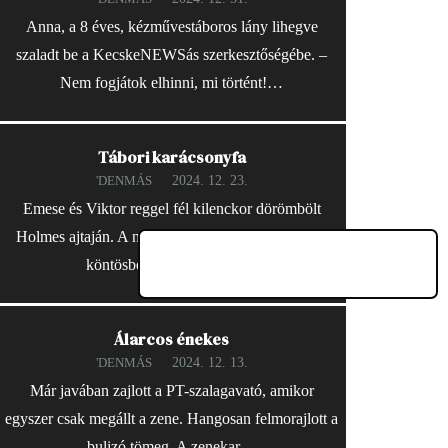
Anna, a 8 éves, kézművestáboros lány lihegve
szaladt be a KecskeNEWSás szerkesztőségébe. –
Nem fogjátok elhinni, mi történt!…
Tábori karácsonyfa
2024. 12. 23.
'DENMÁS
Emese és Viktor reggel fél kilenckor dörömbölt
Holmes ajtaján. A nyomozó fáradtan, kalapban és
köntösben nyitott ajtót. –…
Álarcos énekes
2024. 12. 13.
'DENMÁS
Már javában zajlott a PT-szalagavató, amikor
egyszer csak megállt a zene. Hangosan felmorajlott a
bulizó tömeg. A zenekar…