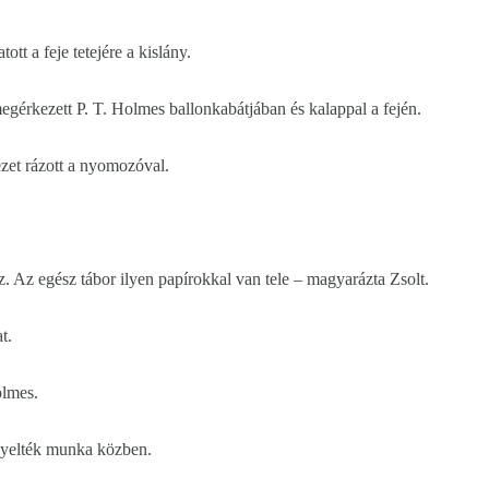
tt a feje tetejére a kislány.
megérkezett P. T. Holmes ballonkabátjában és kalappal a fején.
ezet rázott a nyomozóval.
z. Az egész tábor ilyen papírokkal van tele – magyarázta Zsolt.
t.
olmes.
igyelték munka közben.