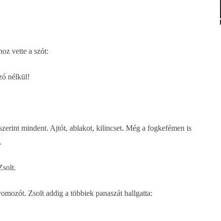
hoz vette a szót:
zó nélkül!
szerint mindent. Ajtót, ablakot, kilincset. Még a fogkefémen is
.
Zsolt.
omozót. Zsolt addig a többiek panaszát hallgatta: