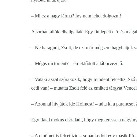
– Mi ez a nagy lárma? Így nem lehet dolgozni!
A sorban állók elhallgattak. Egy fiú lépett elő, és magá
– Ne haragudj, Zsolt, de ezt már mégsem hagyhatjuk s
– Mégis mi történt? – érdeklődött a táborvezető.
– Valaki azzal szórakozik, hogy mindent felcetliz. Szó 
cetli van! – mutatta Zsolt felé az említett tárgyat Vencel
– Azonnal hívjátok ide Holmest! – adta ki a parancsot 
Egy fiatal mókus elszaladt, hogy megkeresse a nagy ny
– A cipőmet is felcetlizte – sopánkodott egy másik fiú.