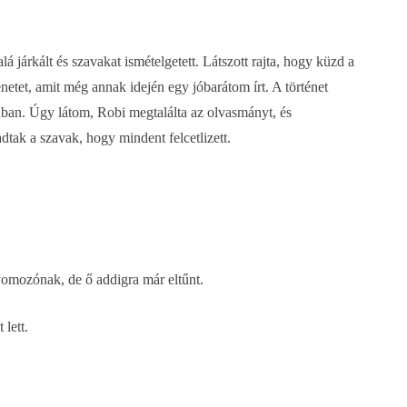
lá járkált és szavakat ismételgetett. Látszott rajta, hogy küzd a
énetet, amit még annak idején egy jóbarátom írt. A történet
ásában. Úgy látom, Robi megtalálta az olvasmányt, és
dtak a szavak, hogy mindent felcetlizett.
omozónak, de ő addigra már eltűnt.
lett.