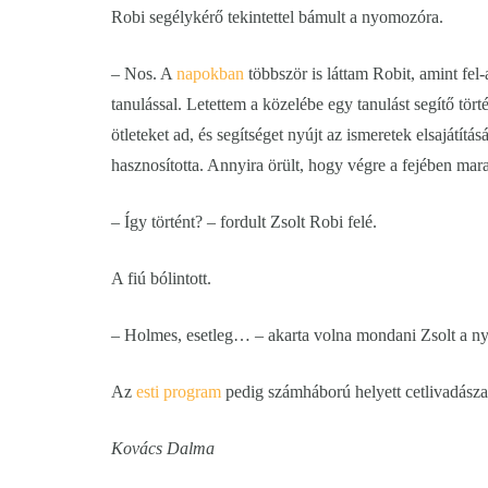
Robi segélykérő tekintettel bámult a nyomozóra.
– Nos. A
napokban
többször is láttam Robit, amint fel-a
tanulással. Letettem a közelébe egy tanulást segítő tört
ötleteket ad, és segítséget nyújt az ismeretek elsajátít
hasznosította. Annyira örült, hogy végre a fejében mara
– Így történt? – fordult Zsolt Robi felé.
A fiú bólintott.
– Holmes, esetleg… – akarta volna mondani Zsolt a ny
Az
esti program
pedig számháború helyett cetlivadászat 
Kovács Dalma