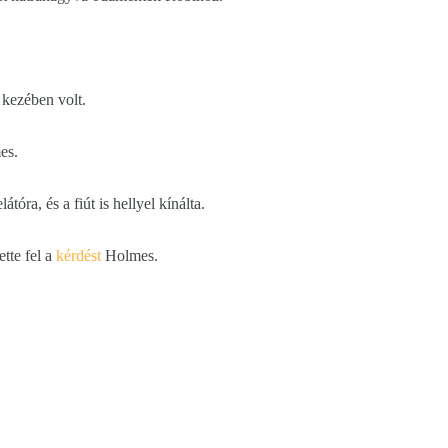
 kezében volt.
es.
óra, és a fiút is hellyel kínálta.
ette fel a
kérdést
Holmes.