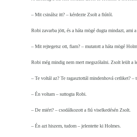
– Mit csinálsz itt? – kérdezte Zsolt a fiútól.
Robi zavarba jött, és a háta mögé dugta mindazt, ami a
– Mit rejtegetsz ott, fiam? – mutatott a háta mögé Holm
Robi még mindig nem mert megszólalni. Zsolt leült a lelát
– Te voltál az? Te ragasztottál mindenhová cetliket? – t
– Én voltam – suttogta Robi.
– De miért? – csodálkozott a fiú viselkedésén Zsolt.
– Én azt hiszem, tudom – jelentette ki Holmes.