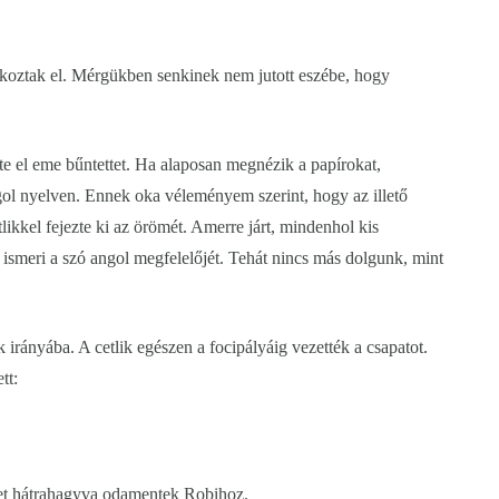
lkoztak el. Mérgükben senkinek nem jutott eszébe, hogy
e el eme bűntettet. Ha alaposan megnézik a papírokat,
gol nyelven. Ennek oka véleményem szerint, hogy az illető
likkel fejezte ki az örömét. Amerre járt, mindenhol kis
y ismeri a szó angol megfelelőjét. Tehát nincs más dolgunk, mint
rányába. A cetlik egészen a focipályáig vezették a csapatot.
tt:
eket hátrahagyva odamentek Robihoz.