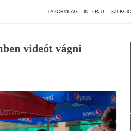
modal-check
TÁBORVILÁG
INTERJÚ
SZEKCI
mben videót vágni