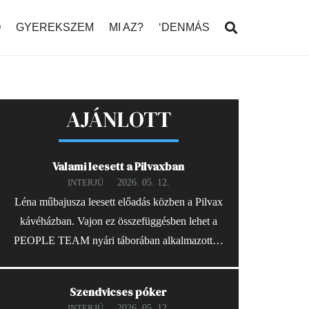
Ó
GYEREKSZEM
MI AZ?
‘DENMÁS
AJÁNLOTT
Valami leesett a Pilvaxban
2026. 05. 12.
INTERJÚ
Léna műbajusza leesett előadás közben a Pilvax
kávéházban. Vajon ez összefüggésben lehet a
PEOPLE TEAM nyári táborában alkalmazott…
Szendvicses póker
2026. 05. 12.
INTERJÚ