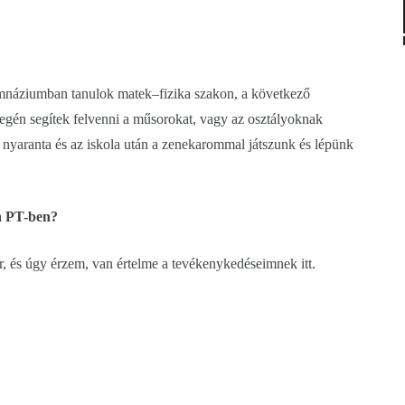
mnáziumban tanulok matek–fizika szakon, a következő
gén segítek felvenni a műsorokat, vagy az osztályoknak
, nyaranta és az iskola után a zenekarommal játszunk és lépünk
 a PT-ben?
er, és úgy érzem, van értelme a tevékenykedéseimnek itt.