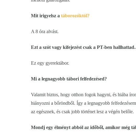
Mit irigyelsz a
táborozóktól?
A 8 óra alvást.
Ezt a szót vagy kifejezést csak a PT-ben hallhatta
Ez egy gyerektábor.
Mi a legnagyobb tábori felfedezésed?
Valamit biztos, hogy otthon fogok hagyni, és hiába írom
hiányozni a bőröndből. Így a legnagyobb felfedezésem az
az egésznek, és csak jobb történet lesz a végén belőle.
Mondj egy élményt abból az időből, amikor még táb