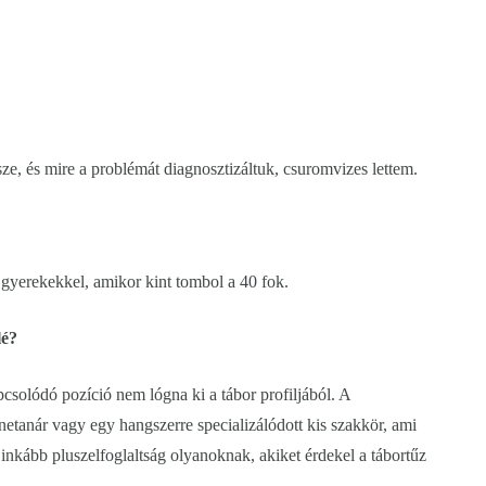
e, és mire a problémát diagnosztizáltuk, csuromvizes lettem.
gyerekekkel, amikor kint tombol a 40 fok.
lé?
solódó pozíció nem lógna ki a tábor profiljából. A
etanár vagy egy hangszerre specializálódott kis szakkör, ami
 inkább pluszelfoglaltság olyanoknak, akiket érdekel a tábortűz