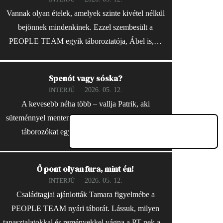
Vannak olyan ételek, amelyek szinte kivétel nélkül
bejönnek mindenkinek. Ezzel szembesült a
PEOPLE TEAM egyik táboroztatója, Ábel is,…
Spenót vagy sóska?
2026. 05. 12.
INTERJÚ
A kevesebb néha több – vallja Patrik, aki
süteménnyel mentené meg a PEOPLE TEAM-ben
táborozókat egy zombitámadás esetén.…
Ő pont olyan fura, mint én!
2026. 05. 12.
INTERJÚ
Családtagjai ajánlották Tamara figyelmébe a
PEOPLE TEAM nyári táborát. Lássuk, milyen
tapasztalatokkal és reményekkel vágna a PT-nek a…