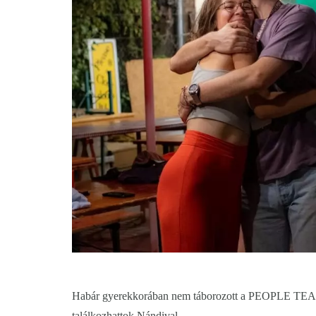
Habár gyerekkorában nem táborozott a PEOPLE TEAM-
találkozhattok Nándival.