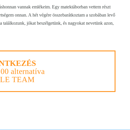
áshonnan vannak emlékeim. Egy matektáborban vettem részt
etségem onnan. A hét végére összebarátkoztam a szobában levő
 ha találkozunk, jókat beszélgetünk, és nagyokat nevetünk azon,
NTKEZÉS
100 alternatíva
PLE TEAM