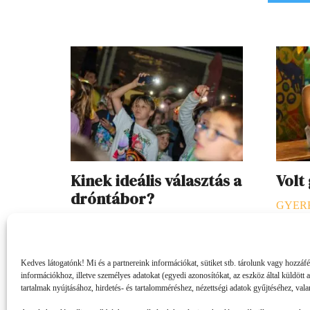
Kinek ideális választás a
Volt
dróntábor?
GYER
SZEKCIÓ
2026. 07. 23.
B. L. él
Egy nyári tábor kiválasztásakor fontos
vagy va
Kedves látogatónk! Mi és a partnereink információkat, sütiket stb. tárolunk vagy hozzáf
kérdés, hogy az adott program illik-e a
azonnal
információkhoz, illetve személyes adatokat (egyedi azonosítókat, az eszköz által küldött 
gyerek személyiségéhez és
mókusok
tartalmak nyújtásához, hirdetés- és tartalomméréshez, nézettségi adatok gyűjtéséhez, vala
érdeklődéséhez. A dróntáborok
is, hog