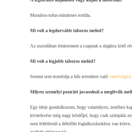
Mustáros-tofus-mindenes tortilla.
Mi volt a legdurvább táboros melód?
Az uszodában tönkrement a csapnak a slaghoz kötő rész
Mi volt a legjobb táboros melód?
Semmi sem tromfolja a hűs teremben való
videóvágást
Milyen személyi pozíciót javasolnál a meglévők mel
Egy ideje gondolkozom, hogy valamilyen, zenéhez kapc
kivitelezése még nagy kérdőjel, hogy csak szimplán zen
nem feltétlenül a délelőtti foglalkozásokhoz van kötve,
melletti gitározgatás.