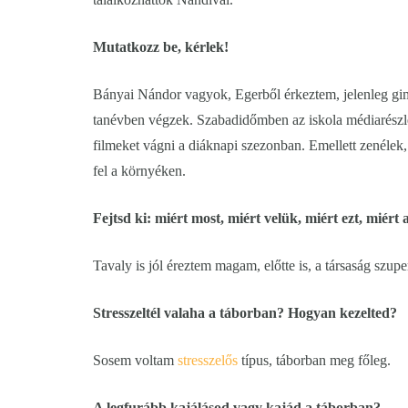
Mutatkozz be, kérlek!
Bányai Nándor vagyok, Egerből érkeztem, jelenleg gi
tanévben végzek. Szabadidőmben az iskola médiarészle
filmeket vágni a diáknapi szezonban. Emellett zenélek
fel a környéken.
Fejtsd ki: miért most, miért velük, miért ezt, miért
Tavaly is jól éreztem magam, előtte is, a társaság szup
Stresszeltél valaha a táborban? Hogyan kezelted?
Sosem voltam
stresszelős
típus, táborban meg főleg.
A legfurább kajálásod vagy kajád a táborban?