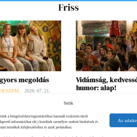
Friss
 gyors megoldás
Vidámság, kedvess
humor: alap!
EKSZEM
2026. 07. 21.
GYEREKSZEM
2026. 07. 
ményei: Ha valaki rosszul lett,
Sütik
O. élményei: A táborban szerin
lami gondja akadt, a mókusok
érünk a böngészéshez/regisztrációhoz használt eszközön tárolt
legjobbak az esti programok vol
 segítettek. (Ebben a táborban a
Az adatke
alapvető információkat stb.) kezelünk személyre szabott hirdetések és
Ilyenkor mindig történt valami
 a táboroztatók.) Láttam olyat
mint termékek kifejlesztéséhez és azok javításához.
izgalmas, és a Koboldok város
y valaki nem jött ki…