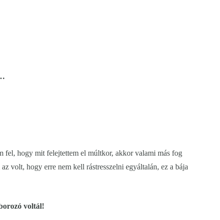
d…
 fel, hogy mit felejtettem el múltkor, akkor valami más fog
 volt, hogy erre nem kell rástresszelni egyáltalán, ez a bája
orozó voltál!