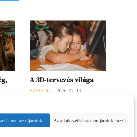
ég,
A 3D-tervezés világa
SZEKCIÓ
2026. 07. 13.
16.
A 3D-s tervezés elsőre futurisztikusnak
tem a
tűnhet, pedig valójában nagyon közel
tak.
áll ahhoz, amit a gyerekek ösztönösen
zeléshez hozzájárulok
Az adatkezeléshez nem járulok hozzá
szeretnek csinálni: kitalálni, építeni,
a meg a
alakítani. A különbség csak annyi,