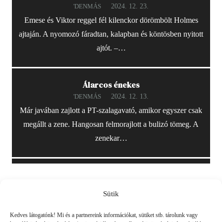
2024. 12. 23.
'DENMÁS
Emese és Viktor reggel fél kilenckor dörömbölt Holmes
ajtaján. A nyomozó fáradtan, kalapban és köntösben nyitott
ajtót. –…
Álarcos énekes
2024. 12. 13.
'DENMÁS
Már javában zajlott a PT-szalagavató, amikor egyszer csak
megállt a zene. Hangosan felmorajlott a bulizó tömeg. A
zenekar…
Friss
Sütik
Kedves látogatónk! Mi és a partnereink információkat, sütiket stb. tárolunk vagy