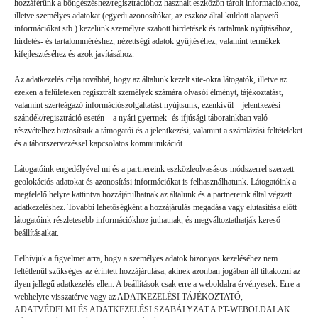
hozzáférünk a böngészéshez/regisztrációhoz használt eszközön tárolt információkhoz,
illetve személyes adatokat (egyedi azonosítókat, az eszköz által küldött alapvető
információkat stb.) kezelünk személyre szabott hirdetések és tartalmak nyújtásához,
hirdetés- és tartalomméréshez, nézettségi adatok gyűjtéséhez, valamint termékek
kifejlesztéséhez és azok javításához.
Az adatkezelés célja továbbá, hogy az általunk kezelt site-okra látogatók, illetve az
ezeken a felületeken regisztrált személyek számára olvasói élményt, tájékoztatást,
valamint szerteágazó információszolgáltatást nyújtsunk, ezenkívül – jelentkezési
szándék/regisztráció esetén – a nyári gyermek- és ifjúsági táborainkban való
részvételhez biztosítsuk a támogatói és a jelentkezési, valamint a számlázási feltételeket
és a táborszervezéssel kapcsolatos kommunikációt.
Látogatóink engedélyével mi és a partnereink eszközleolvasásos módszerrel szerzett
geolokációs adatokat és azonosítási információkat is felhasználhatunk. Látogatóink a
megfelelő helyre kattintva hozzájárulhatnak az általunk és a partnereink által végzett
Volt gyors megoldás
adatkezeléshez. További lehetőségként a hozzájárulás megadása vagy elutasítása előtt
látogatóink részletesebb információkhoz juthatnak, és megváltoztathatják kereső-
beállításaikat.
GYEREKSZEM
2026. 07. 21.
Felhívjuk a figyelmet arra, hogy a személyes adatok bizonyos kezeléséhez nem
B. L. élményei: Ha valaki rosszul lett, vagy valami gondja
feltétlenül szükséges az érintett hozzájárulása, akinek azonban jogában áll tiltakozni az
akadt, a mókusok azonnal segítettek. (Ebben a táborban a
ilyen jellegű adatkezelés ellen. A beállítások csak erre a weboldalra érvényesek. Erre a
webhelyre visszatérve vagy az ADATKEZELÉSI TÁJÉKOZTATÓ,
mókusok a táboroztatók.) Láttam olyat is, hogy valaki nem jött
ADATVÉDELMI ÉS ADATKEZELÉSI SZABÁLYZAT A PT-WEBOLDALAK