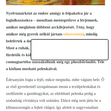
Nyelvtanárként az ember amúgy is felpakolva jár a
foglalkozásokra – mondtam mentegetőzve a férjemnek,
amikor meglátom döbbent arckifejezését. Tény, hogy
amikor még gyerek nélkül jártam
táboroztatni
, mindig
belefértek a dolgaim egy közepes méretű utazótáskába.
Most a ruhák, könyvek, hordozókendők, bébiételek,
fürdetők és kölesgolyók áradatát elnyelő táskák mellé a
csomagtartóba szuszakoltunk még egy pluszbőröndöt. Tele
a kisfiam mosható pelenkáival.
Édesanyám fogta a fejét, mikor megtudta, mibe vágtam bele. Ő
az első gyerekeinél szorgalmasan mosta a textilpelenkákat és
szellőztette a gumibugyikat, az eldobható pelenka pedig a
szabadság vívmánya volt számára. Ekkor még nem járta be a
klímaszorongás a fejlett világot, így afelett is nagyvonalúan