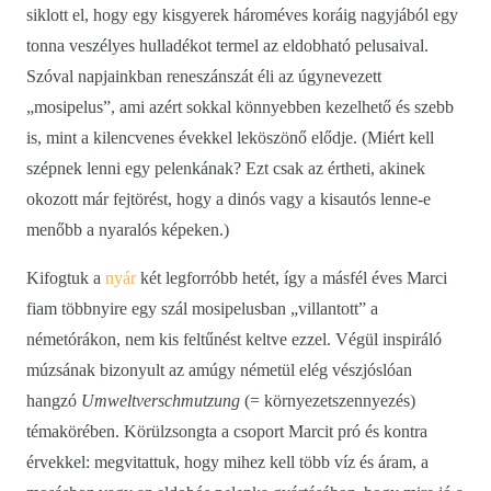
siklott el, hogy egy kisgyerek hároméves koráig nagyjából egy
tonna veszélyes hulladékot termel az eldobható pelusaival.
Szóval napjainkban reneszánszát éli az úgynevezett
„mosipelus”, ami azért sokkal könnyebben kezelhető és szebb
is, mint a kilencvenes évekkel leköszönő elődje. (Miért kell
szépnek lenni egy pelenkának? Ezt csak az értheti, akinek
okozott már fejtörést, hogy a dinós vagy a kisautós lenne-e
menőbb a nyaralós képeken.)
Kifogtuk a
nyár
két legforróbb hetét, így a másfél éves Marci
fiam többnyire egy szál mosipelusban „villantott” a
németórákon, nem kis feltűnést keltve ezzel. Végül inspiráló
múzsának bizonyult az amúgy németül elég vészjóslóan
hangzó
Umweltverschmutzung
(= környezetszennyezés)
témakörében. Körülzsongta a csoport Marcit pró és kontra
érvekkel: megvitattuk, hogy mihez kell több víz és áram, a