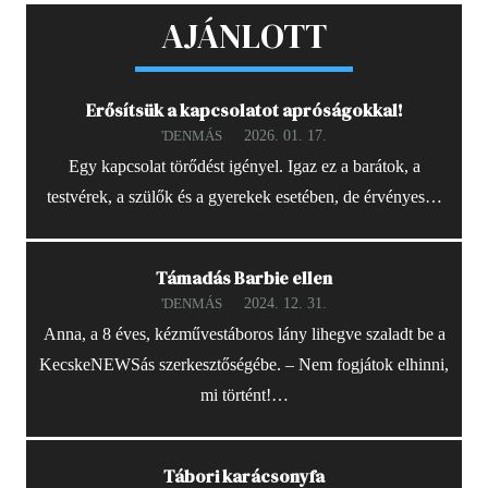
AJÁNLOTT
Erősítsük a kapcsolatot apróságokkal!
2026. 01. 17.
'DENMÁS
Egy kapcsolat törődést igényel. Igaz ez a barátok, a
testvérek, a szülők és a gyerekek esetében, de érvényes…
Támadás Barbie ellen
2024. 12. 31.
'DENMÁS
Anna, a 8 éves, kézművestáboros lány lihegve szaladt be a
KecskeNEWSás szerkesztőségébe. – Nem fogjátok elhinni,
mi történt!…
Tábori karácsonyfa