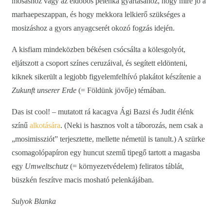
mosáshoz vagy az eldobós pelenka gyártásához, hogy mire jó a
marhaepeszappan, és hogy mekkora lelkierő szükséges a
mosizáshoz a gyors anyagcserét okozó fogzás idején.
A kisfiam mindeközben békésen csócsálta a kölesgolyót,
eljátszott a csoport színes ceruzáival, és segített eldönteni,
kiknek sikerült a legjobb figyelemfelhívó plakátot készítenie a
Zukunft unserer Erde
(= Földünk jövője) témában.
Das ist cool! – mutatott rá kacagva Ági Bazsi és Judit élénk
színű
alkotására
. (Neki is hasznos volt a táborozás, nem csak a
„mosimissziót” terjesztette, mellette németül is tanult.) A szürke
csomagolópapíron egy huncut szemű tipegő tartott a magasba
egy
Umweltschutz
(= környezetvédelem) feliratos táblát,
büszkén feszítve macis mosható pelenkájában.
Sulyok Blanka