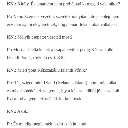
KN.:
Király. És tanárként nem próbálnád ki magad valamikor?
P.:
Nem. Szeretek vezetni, szeretek irányítani, de jelenleg nem
érzem magam elég érettnek, hogy tanári feladatokat vállaljak.
KN.:
Melyik csapatot vezeted most?
P.:
Most a sötétkékeket; a csapatnevünk pedig Kékszakállú
Izlandi Pónik, röviden csak KIP.
KN.:
Miért pont Kékszakállú Izlandi Pónik?
P.:
Hát, sziget, mint Izland (Iceland – island), póni, mint állat,
és mivel sötétkékek vagyunk, így a kékszakállból jött a szakáll.
Ezt mind a gyerekek találták ki, kreatívak.
KN.:
Azok.
P.:
És mindig meglepnek, ezért is jó itt lenni.