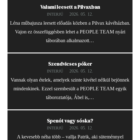
Valami leesett a Pilvaxban
2026. 05. 12.
INTERJÚ
Léna műbajusza leesett előadás közben a Pilvax kávéházban.
Vajon ez összefüggésben lehet a PEOPLE TEAM nyári
táborában alkalmazott…
Szendvicses póker
2026. 05. 12.
INTERJÚ
Vannak olyan ételek, amelyek szinte kivétel nélkül bejönnek
mindenkinek. Ezzel szembesült a PEOPLE TEAM egyik
táboroztatója, Ábel is,…
Spenót vagy sóska?
2026. 05. 12.
INTERJÚ
A kevesebb néha több – vallja Patrik, aki süteménnyel