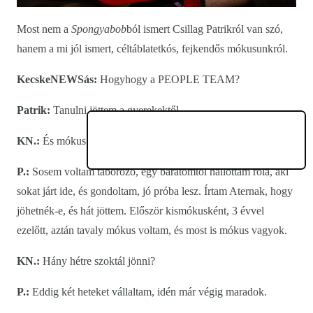
Most nem a
Spongyabob
ból ismert Csillag Patrikról van szó,
hanem a mi jól ismert, céltáblatetkós, fejkendős mókusunkról.
KecskeNEWSás:
Hogyhogy a PEOPLE TEAM?
Patrik:
Tanulni jöttem a gyerekektől.
KN.:
És mókus vagy tanár vagy?
P.:
Sosem voltam táborozó, egy barátomtól hallottam róla, aki
sokat járt ide, és gondoltam, jó próba lesz. Írtam Aternak, hogy
jöhetnék-e, és hát jöttem. Először kismókusként, 3 évvel
ezelőtt, aztán tavaly mókus voltam, és most is mókus vagyok.
KN.:
Hány hétre szoktál jönni?
P.:
Eddig két heteket vállaltam, idén már végig maradok.