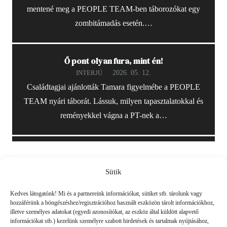
mentené meg a PEOPLE TEAM-ben táborozókat egy
zombitámadás esetén.…
Ő pont olyan fura, mint én!
2026. 05. 12.
INTERJÚ
Családtagjai ajánlották Tamara figyelmébe a PEOPLE
TEAM nyári táborát. Lássuk, milyen tapasztalatokkal és
reményekkel vágna a PT-nek a…
Sütik
Friss
Kedves látogatónk! Mi és a partnereink információkat, sütiket stb. tárolunk vagy
hozzáférünk a böngészéshez/regisztrációhoz használt eszközön tárolt információkhoz,
illetve személyes adatokat (egyedi azonosítókat, az eszköz által küldött alapvető
információkat stb.) kezelünk személyre szabott hirdetések és tartalmak nyújtásához,