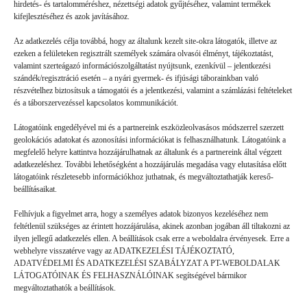
hirdetés- és tartalomméréshez, nézettségi adatok gyűjtéséhez, valamint termékek
kifejlesztéséhez és azok javításához.
Az adatkezelés célja továbbá, hogy az általunk kezelt site-okra látogatók, illetve az
ezeken a felületeken regisztrált személyek számára olvasói élményt, tájékoztatást,
valamint szerteágazó információszolgáltatást nyújtsunk, ezenkívül – jelentkezési
szándék/regisztráció esetén – a nyári gyermek- és ifjúsági táborainkban való
részvételhez biztosítsuk a támogatói és a jelentkezési, valamint a számlázási feltételeket
és a táborszervezéssel kapcsolatos kommunikációt.
Látogatóink engedélyével mi és a partnereink eszközleolvasásos módszerrel szerzett
geolokációs adatokat és azonosítási információkat is felhasználhatunk. Látogatóink a
megfelelő helyre kattintva hozzájárulhatnak az általunk és a partnereink által végzett
Volt gyors megoldás
adatkezeléshez. További lehetőségként a hozzájárulás megadása vagy elutasítása előtt
látogatóink részletesebb információkhoz juthatnak, és megváltoztathatják kereső-
beállításaikat.
GYEREKSZEM
2026. 07. 21.
Felhívjuk a figyelmet arra, hogy a személyes adatok bizonyos kezeléséhez nem
B. L. élményei: Ha valaki rosszul lett, vagy valami gondja
feltétlenül szükséges az érintett hozzájárulása, akinek azonban jogában áll tiltakozni az
akadt, a mókusok azonnal segítettek. (Ebben a táborban a
ilyen jellegű adatkezelés ellen. A beállítások csak erre a weboldalra érvényesek. Erre a
webhelyre visszatérve vagy az ADATKEZELÉSI TÁJÉKOZTATÓ,
mókusok a táboroztatók.) Láttam olyat is, hogy valaki nem jött
ADATVÉDELMI ÉS ADATKEZELÉSI SZABÁLYZAT A PT-WEBOLDALAK
ki…
LÁTOGATÓINAK ÉS FELHASZNÁLÓINAK segítségével bármikor
megváltoztathatók a beállítások.