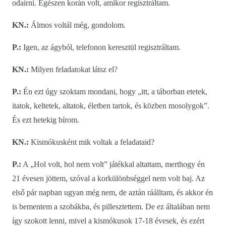
odaírni. Egészen korán volt, amikor regisztráltam.
KN.:
Álmos voltál még, gondolom.
P.:
Igen, az ágyból, telefonon keresztül regisztráltam.
KN.:
Milyen feladatokat látsz el?
P.:
Én ezt úgy szoktam mondani, hogy „itt, a táborban etetek,
itatok, keltetek, altatok, életben tartok, és közben mosolygok”.
És ezt hetekig bírom.
KN.:
Kismókusként mik voltak a feladataid?
P.:
A „Hol volt, hol nem volt” játékkal altattam, merthogy én
21 évesen jöttem, szóval a korkülönbséggel nem volt baj. Az
első pár napban ugyan még nem, de aztán ráálltam, és akkor én
is bementem a szobákba, és pillesztettem. De ez általában nem
így szokott lenni, mivel a kismókusok 17-18 évesek, és ezért