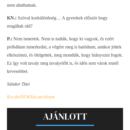
nem altathatnak.
KN.:
Szóval korkülönbség… A gyerekek először hogy
reagáltak rád?
P.:
Nem ismertek. Nem is tudták, hogy ki vagyok, és ezért
próbáltam ismerkedni, a végére meg is hatódtam, amikor jöttek
elköszönni, és ölelgettek, meg mondták, hogy hiányozni fogok.
Ez így volt tavaly meg tavalyelőtt is, és idén sem várok ennél
kevesebbet.
Sándor Timi
KecskeNEWSás-archívum
AJÁNLOTT