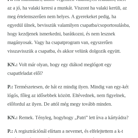
az a jó, ha valaki keresi a munkát. Viszont ha valaki kerüli, az
meg értelemszerűen nem helyes. A gyerekeket pedig, ha
egyedül ülnek, bevisszük valamilyen csapatba/csoportosulásba,
hogy kezdjenek ismerkedni, barátkozni, és nem lesznek
magányosak. Vagy ha csapatprogram van, egyszerűen
visszavisszük a csapatba, és akkor velünk dolgozik együtt.
KN.:
Volt már olyan, hogy egy diákod meglógott egy
csapatfeladat elől?
P.:
Természetesen, de hát ez mindig ilyen. Mindig van egy-két
lógós, főleg az idősebbek között. Eltévednek, nem figyelnek,
előfordul az ilyen. De attól még megy tovább minden.
KN.:
Remek. Tényleg, hogyhogy „Patri” lett írva a kártyádra?
P.:
A regisztrációnál elírtam a nevemet, és elfelejtettem a k-t