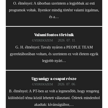
O. élményei: A táborban szerintem a legjobbak az esti
programok voltak. Ilyenkor mindig történt valami izgalmas,
és a…
Valami fontos történik
2026. 07. 11.
GYEREKSZEM
G. H. élményei: Tavaly nyáron a PEOPLE TEAM
gyerektáborában voltam, és szerintem ez volt életem egyik
legjobb nyári…
Ugyanúgy a csapat része
2026. 07. 06.
GYEREKSZEM
B. élményei: A PT-ben az volt a legmenőbb, hogy rengeteg
különböző téma közül lehetett választani. Ötletek mindenhol
akadtak: kívánságtábor,…