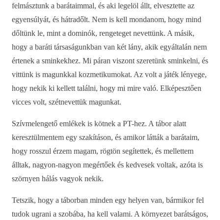
felmásztunk a barátaimmal, és aki legelöl állt, elvesztette az
egyensúlyát, és hátradőlt. Nem is kell mondanom, hogy mind
dőltünk le, mint a dominók, rengeteget nevettünk. A másik,
hogy a baráti társaságunkban van két lány, akik egyáltalán nem
értenek a sminkekhez. Mi páran viszont szeretünk sminkelni, és
vittünk is magunkkal kozmetikumokat. Az volt a játék lényege,
hogy nekik ki kellett találni, hogy mi mire való. Elképesztően
vicces volt, szétnevettük magunkat.
Szívmelengető emlékek is kötnek a PT-hez. A tábor alatt
keresztülmentem egy szakításon, és amikor látták a barátaim,
hogy rosszul érzem magam, rögtön segítettek, és mellettem
álltak, nagyon-nagyon megértőek és kedvesek voltak, azóta is
szörnyen hálás vagyok nekik.
Tetszik, hogy a táborban minden egy helyen van, bármikor fel
tudok ugrani a szobába, ha kell valami. A környezet barátságos,