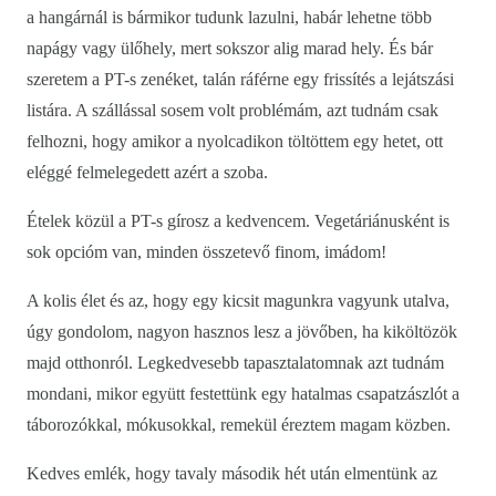
a hangárnál is bármikor tudunk lazulni, habár lehetne több
napágy vagy ülőhely, mert sokszor alig marad hely. És bár
szeretem a PT-s zenéket, talán ráférne egy frissítés a lejátszási
listára. A szállással sosem volt problémám, azt tudnám csak
felhozni, hogy amikor a nyolcadikon töltöttem egy hetet, ott
eléggé felmelegedett azért a szoba.
Ételek közül a PT-s gírosz a kedvencem. Vegetáriánusként is
sok opcióm van, minden összetevő finom, imádom!
A kolis élet és az, hogy egy kicsit magunkra vagyunk utalva,
úgy gondolom, nagyon hasznos lesz a jövőben, ha kiköltözök
majd otthonról. Legkedvesebb tapasztalatomnak azt tudnám
mondani, mikor együtt festettünk egy hatalmas csapatzászlót a
táborozókkal, mókusokkal, remekül éreztem magam közben.
Kedves emlék, hogy tavaly második hét után elmentünk az