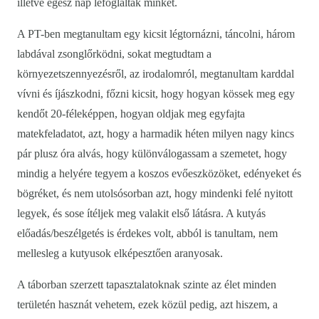
illetve egész nap lefoglaltak minket.
A PT-ben megtanultam egy kicsit légtornázni, táncolni, három
labdával zsonglőrködni, sokat megtudtam a
környezetszennyezésről, az irodalomról, megtanultam karddal
vívni és íjászkodni, főzni kicsit, hogy hogyan kössek meg egy
kendőt 20-féleképpen, hogyan oldjak meg egyfajta
matekfeladatot, azt, hogy a harmadik héten milyen nagy kincs
pár plusz óra alvás, hogy különválogassam a szemetet, hogy
mindig a helyére tegyem a koszos evőeszközöket, edényeket és
bögréket, és nem utolsósorban azt, hogy mindenki felé nyitott
legyek, és sose ítéljek meg valakit első látásra. A kutyás
előadás/beszélgetés is érdekes volt, abból is tanultam, nem
mellesleg a kutyusok elképesztően aranyosak.
A táborban szerzett tapasztalatoknak szinte az élet minden
területén hasznát vehetem, ezek közül pedig, azt hiszem, a