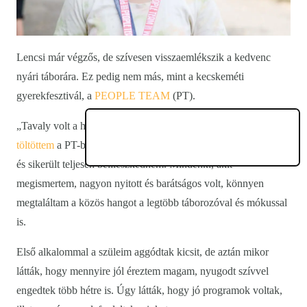
Lencsi már végzős, de szívesen visszaemlékszik a kedvenc
nyári táborára. Ez pedig nem más, mint a kecskeméti
gyerekfesztivál, a
PEOPLE TEAM
(PT).
„Tavaly volt a harmadik évem a táborban, összesen
hat hetet
töltöttem
a PT-ben, ahol egyre inkább otthon éreztem magam,
és sikerült teljesen beilleszkednem. Mindenki, akit
megismertem, nagyon nyitott és barátságos volt, könnyen
megtaláltam a közös hangot a legtöbb táborozóval és mókussal
is.
Első alkalommal a szüleim aggódtak kicsit, de aztán mikor
látták, hogy mennyire jól éreztem magam, nyugodt szívvel
engedtek több hétre is. Úgy látták, hogy jó programok voltak,