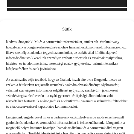
Sütik
Friss
Kedves látogatónk! Mi és a partnereink információkat, sütiket stb. tárolunk vagy
hozzáférünk a böngészéshez/regisztrációhoz használt eszközön tárolt információkhoz,
illetve személyes adatokat (egyedi azonosítókat, az eszköz által küldött alapvető
információkat stb.) kezelünk személyre szabott hirdetések és tartalmak nyújtásához,
hirdetés- és tartalomméréshez, nézettségi adatok gyűjtéséhez, valamint termékek
kifejlesztéséhez és azok javításához.
Az adatkezelés célja továbbá, hogy az általunk kezelt site-okra látogatók, illetve az
ezeken a felületeken regisztrált személyek számára olvasói élményt, tájékoztatást,
valamint szerteágazó információszolgáltatást nyújtsunk, ezenkívül – jelentkezési
szándék/regisztráció esetén – a nyári gyermek- és ifjúsági táborainkban való
részvételhez biztosítsuk a támogatói és a jelentkezési, valamint a számlázási feltételeket
és a táborszervezéssel kapcsolatos kommunikációt.
Látogatóink engedélyével mi és a partnereink eszközleolvasásos módszerrel szerzett
geolokációs adatokat és azonosítási információkat is felhasználhatunk. Látogatóink a
megfelelő helyre kattintva hozzájárulhatnak az általunk és a partnereink által végzett
adatkezeléshez. További lehetőségként a hozzájárulás megadása vagy elutasítása előtt