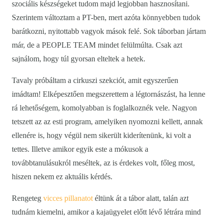
szociális készségeket tudom majd legjobban hasznosítani.
Szerintem változtam a PT-ben, mert azóta könnyebben tudok
barátkozni, nyitottabb vagyok mások felé. Sok táborban jártam
már, de a PEOPLE TEAM mindet felülmúlta. Csak azt
sajnálom, hogy túl gyorsan elteltek a hetek.
Tavaly próbáltam a cirkuszi szekciót, amit egyszerűen
imádtam! Elképesztően megszerettem a légtornászást, ha lenne
rá lehetőségem, komolyabban is foglalkoznék vele. Nagyon
tetszett az az esti program, amelyiken nyomozni kellett, annak
ellenére is, hogy végül nem sikerült kiderítenünk, ki volt a
tettes. Illetve amikor egyik este a mókusok a
továbbtanulásukról meséltek, az is érdekes volt, főleg most,
hiszen nekem ez aktuális kérdés.
Rengeteg
vicces pillanatot
éltünk át a tábor alatt, talán azt
tudnám kiemelni, amikor a kajaügyelet előtt lévő létrára mind