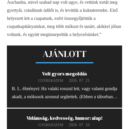
Auchanba, mivel szabad nap volt ugye, és vettünk tortát meg
gyertyát, csináltunk üdítőt is, és levittük a kuktaterembe. Első
helyezett lett a csapatunk, ezért összegyűjtöttük a
csapatkapitányainkat, meg több mókust és tanárt, akikkel jóban
voltunk, és együtt megünnepeltük a helyezésünket.”
AJÁNLOTT
Volt gyors megoldás
2026. 07. 21.
GYEREKSZEM
B. L. élményei: Ha valaki rosszul lett, vagy valami gondja
akadt, a mókusok azonnal segítettek. (Ebben a táborban…
Vidámság, kedvesség, humor: alap!
2026. 07. 16.
GYEREKSZEM