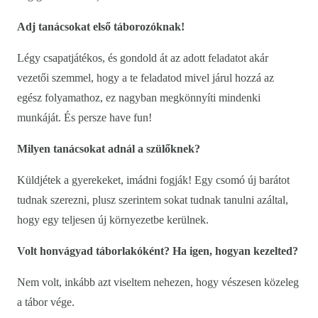
Adj tanácsokat első táborozóknak!
Légy csapatjátékos, és gondold át az adott feladatot akár
vezetői szemmel, hogy a te feladatod mivel járul hozzá az
egész folyamathoz, ez nagyban megkönnyíti mindenki
munkáját. És persze have fun!
Milyen tanácsokat adnál a szülőknek?
Küldjétek a gyerekeket, imádni fogják! Egy csomó új barátot
tudnak szerezni, plusz szerintem sokat tudnak tanulni azáltal,
hogy egy teljesen új környezetbe kerülnek.
Volt honvágyad táborlakóként? Ha igen, hogyan kezelted?
Nem volt, inkább azt viseltem nehezen, hogy vészesen közeleg
a tábor vége.