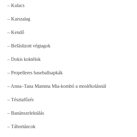
– Kulacs
– Karszalag
– Kendő
– Befáslizott végtagok
– Dokis koktélok
– Propelleres baseballsapkák
– Anna–Tana Mamma Mia-kombó a moslékolásnál
– Tésztafőzés
– Banánszelektálás
– Tábortáncok