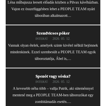
Léna műbajusza leesett előadás közben a Pilvax kávéházban.
Vajon ez összefüggésben lehet a PEOPLE TEAM nyári
táborában alkalmazott…
Szendvicses póker
2026. 05. 12.
INTERJÚ
Vannak olyan ételek, amelyek szinte kivétel nélkül bejönnek
mindenkinek. Ezzel szembesült a PEOPLE TEAM egyik
táboroztatója, Ábel is,…
Spenót vagy sóska?
2026. 05. 12.
INTERJÚ
A kevesebb néha több – vallja Patrik, aki süteménnyel
mentené meg a PEOPLE TEAM-ben táborozókat egy
zombitámadás esetén.…