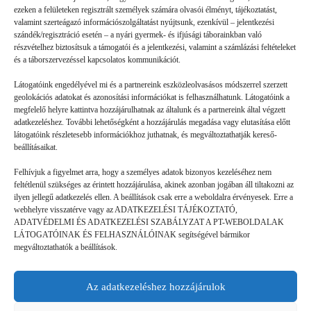
ezeken a felületeken regisztrált személyek számára olvasói élményt, tájékoztatást,
valamint szerteágazó információszolgáltatást nyújtsunk, ezenkívül – jelentkezési
szándék/regisztráció esetén – a nyári gyermek- és ifjúsági táborainkban való
részvételhez biztosítsuk a támogatói és a jelentkezési, valamint a számlázási feltételeket
és a táborszervezéssel kapcsolatos kommunikációt.
Látogatóink engedélyével mi és a partnereink eszközleolvasásos módszerrel szerzett
geolokációs adatokat és azonosítási információkat is felhasználhatunk. Látogatóink a
megfelelő helyre kattintva hozzájárulhatnak az általunk és a partnereink által végzett
Volt gyors megoldás
adatkezeléshez. További lehetőségként a hozzájárulás megadása vagy elutasítása előtt
látogatóink részletesebb információkhoz juthatnak, és megváltoztathatják kereső-
beállításaikat.
GYEREKSZEM
2026. 07. 21.
Felhívjuk a figyelmet arra, hogy a személyes adatok bizonyos kezeléséhez nem
B. L. élményei: Ha valaki rosszul lett, vagy valami gondja
feltétlenül szükséges az érintett hozzájárulása, akinek azonban jogában áll tiltakozni az
akadt, a mókusok azonnal segítettek. (Ebben a táborban a
ilyen jellegű adatkezelés ellen. A beállítások csak erre a weboldalra érvényesek. Erre a
webhelyre visszatérve vagy az ADATKEZELÉSI TÁJÉKOZTATÓ,
mókusok a táboroztatók.) Láttam olyat is, hogy valaki nem jött
ADATVÉDELMI ÉS ADATKEZELÉSI SZABÁLYZAT A PT-WEBOLDALAK
ki…
LÁTOGATÓINAK ÉS FELHASZNÁLÓINAK segítségével bármikor
megváltoztathatók a beállítások.
Az adatkezeléshez hozzájárulok
©
GDPR | Adatvédelmi és adatkezelési