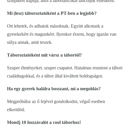
színpados kapuja, ahol a tábortáncokat táncoljuk esténként.
Mi (lesz) táboroztatóként a PT-ben a legjobb?
Ott lehetek, és adhatok másoknak. Együtt alkotunk a
gyerekekért és magunkért. Ilyenkor érzem, hogy igazán van
súlya annak, amit teszek.
Táboroztatóként mit vársz a tábortól?
Szuper élményeket, szuper csapatot. Hatalmas reuniont a tábori
családtagokkal, és a tábor által kiváltott boldogságot.
Ha egy gyerek halálra bosszant, mi a megoldás?
Megpróbálsz az ő fejével gondolkodni, végső esetben
elkerülöd.
Mondj 10 hozzávalót a cool táborhoz!