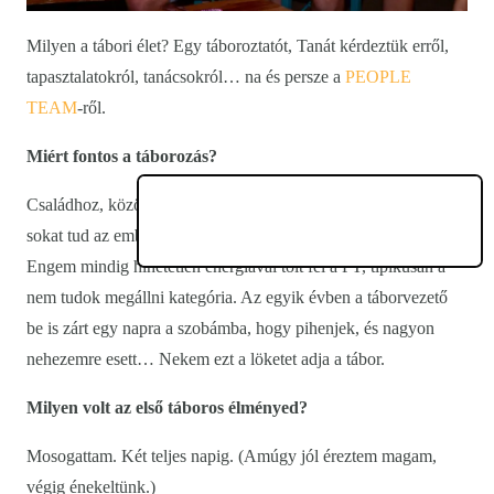
Milyen a tábori élet? Egy táboroztatót, Tanát kérdeztük erről,
tapasztalatokról, tanácsokról… na és persze a
PEOPLE
TEAM
-ről.
Miért fontos a táborozás?
Családhoz, közösséghez tartozol, és együtt alkottok. Szerintem
sokat tud az ember magáról tanulni egy ilyen környezetben.
Engem mindig hihetetlen energiával tölt fel a PT, tipikusan a
nem tudok megállni kategória. Az egyik évben a táborvezető
be is zárt egy napra a szobámba, hogy pihenjek, és nagyon
nehezemre esett… Nekem ezt a löketet adja a tábor.
Milyen volt az első táboros élményed?
Mosogattam. Két teljes napig. (Amúgy jól éreztem magam,
végig énekeltünk.)