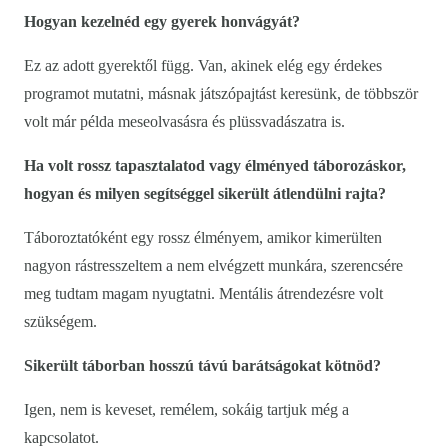
Hogyan kezelnéd egy gyerek honvágyát?
Ez az adott gyerektől függ. Van, akinek elég egy érdekes
programot mutatni, másnak játszópajtást keresünk, de többször
volt már példa meseolvasásra és plüssvadászatra is.
Ha volt rossz tapasztalatod vagy élményed táborozáskor,
hogyan és milyen segítséggel sikerült átlendülni rajta?
Táboroztatóként egy rossz élményem, amikor kimerülten
nagyon rástresszeltem a nem elvégzett munkára, szerencsére
meg tudtam magam nyugtatni. Mentális átrendezésre volt
szükségem.
Sikerült táborban hosszú távú barátságokat kötnöd?
Igen, nem is keveset, remélem, sokáig tartjuk még a
kapcsolatot.