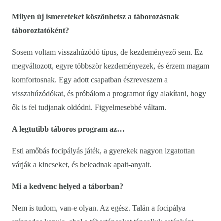
Milyen új ismereteket köszönhetsz a táborozásnak
táboroztatóként?
Sosem voltam visszahúzódó típus, de kezdeményező sem. Ez
megváltozott, egyre többször kezdeményezek, és érzem magam
komfortosnak. Egy adott csapatban észreveszem a
visszahúzódókat, és próbálom a programot úgy alakítani, hogy
ők is fel tudjanak oldódni. Figyelmesebbé váltam.
A legtutibb táboros program az…
Esti amőbás focipályás játék, a gyerekek nagyon izgatottan
várják a kincseket, és beleadnak apait-anyait.
Mi a kedvenc helyed a táborban?
Nem is tudom, van-e olyan. Az egész. Talán a focipálya