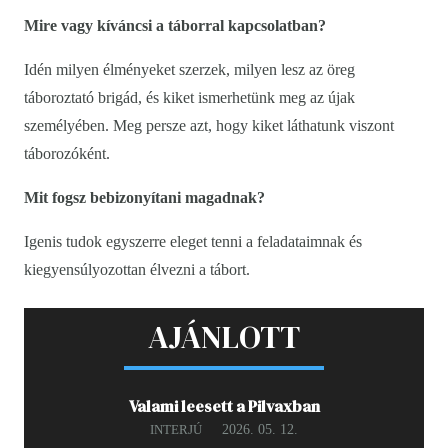
Mire vagy kíváncsi a táborral kapcsolatban?
Idén milyen élményeket szerzek, milyen lesz az öreg
táboroztató brigád, és kiket ismerhetünk meg az újak
személyében. Meg persze azt, hogy kiket láthatunk viszont
táborozóként.
Mit fogsz bebizonyítani magadnak?
Igenis tudok egyszerre eleget tenni a feladataimnak és
kiegyensúlyozottan élvezni a tábort.
AJÁNLOTT
Valami leesett a Pilvaxban
2026. 05. 12.
INTERJÚ