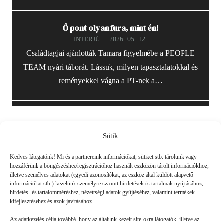
Ő pont olyan fura, mint én!
2026. 05. 12.
INTERJÚ
Családtagjai ajánlották Tamara figyelmébe a PEOPLE
TEAM nyári táborát. Lássuk, milyen tapasztalatokkal és
reményekkel vágna a PT-nek a…
Sütik
Friss
Kedves látogatónk! Mi és a partnereink információkat, sütiket stb. tárolunk vagy
hozzáférünk a böngészéshez/regisztrációhoz használt eszközön tárolt információkhoz,
illetve személyes adatokat (egyedi azonosítókat, az eszköz által küldött alapvető
információkat stb.) kezelünk személyre szabott hirdetések és tartalmak nyújtásához,
hirdetés- és tartalomméréshez, nézettségi adatok gyűjtéséhez, valamint termékek
kifejlesztéséhez és azok javításához.
Az adatkezelés célja továbbá, hogy az általunk kezelt site-okra látogatók, illetve az