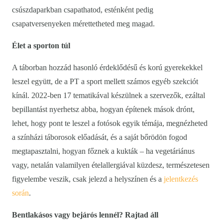
csúszdaparkban csapathatod, esténként pedig
csapatversenyeken mérettetheted meg magad.
Élet a sporton túl
A táborban hozzád hasonló érdeklődésű és korú gyerekekkel
leszel együtt, de a PT a sport mellett számos egyéb szekciót
kínál. 2022-ben 17 tematikával készülnek a szervezők, ezáltal
bepillantást nyerhetsz abba, hogyan építenek mások drónt,
lehet, hogy pont te leszel a fotósok egyik témája, megnézheted
a színházi táborosok előadását, és a saját bőrödön fogod
megtapasztalni, hogyan főznek a kukták – ha vegetáriánus
vagy, netalán valamilyen ételallergiával küzdesz, természetesen
figyelembe veszik, csak jelezd a helyszínen és a
jelentkezés
során
.
Bentlakásos vagy bejárós lennél? Rajtad áll