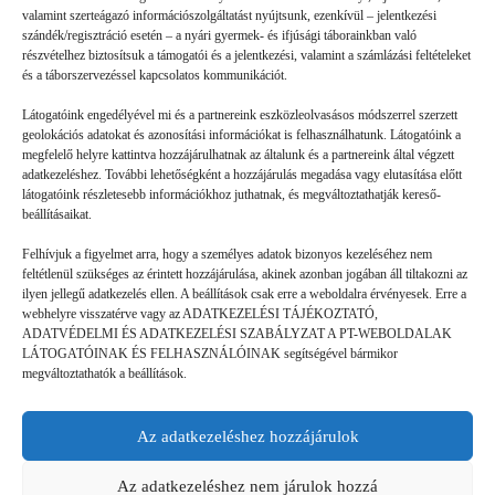
valamint szerteágazó információszolgáltatást nyújtsunk, ezenkívül – jelentkezési
szándék/regisztráció esetén – a nyári gyermek- és ifjúsági táborainkban való
részvételhez biztosítsuk a támogatói és a jelentkezési, valamint a számlázási feltételeket
és a táborszervezéssel kapcsolatos kommunikációt.
Látogatóink engedélyével mi és a partnereink eszközleolvasásos módszerrel szerzett
geolokációs adatokat és azonosítási információkat is felhasználhatunk. Látogatóink a
megfelelő helyre kattintva hozzájárulhatnak az általunk és a partnereink által végzett
Volt gyors megoldás
adatkezeléshez. További lehetőségként a hozzájárulás megadása vagy elutasítása előtt
látogatóink részletesebb információkhoz juthatnak, és megváltoztathatják kereső-
beállításaikat.
GYEREKSZEM
2026. 07. 21.
Felhívjuk a figyelmet arra, hogy a személyes adatok bizonyos kezeléséhez nem
B. L. élményei: Ha valaki rosszul lett, vagy valami gondja
feltétlenül szükséges az érintett hozzájárulása, akinek azonban jogában áll tiltakozni az
akadt, a mókusok azonnal segítettek. (Ebben a táborban a
ilyen jellegű adatkezelés ellen. A beállítások csak erre a weboldalra érvényesek. Erre a
webhelyre visszatérve vagy az ADATKEZELÉSI TÁJÉKOZTATÓ,
mókusok a táboroztatók.) Láttam olyat is, hogy valaki nem jött
ADATVÉDELMI ÉS ADATKEZELÉSI SZABÁLYZAT A PT-WEBOLDALAK
ki…
LÁTOGATÓINAK ÉS FELHASZNÁLÓINAK segítségével bármikor
megváltoztathatók a beállítások.
Az adatkezeléshez hozzájárulok
©
GDPR | Adatvédelmi és adatkezelési
legjobbtaborok.hu
szabályzat
Az adatkezeléshez nem járulok hozzá