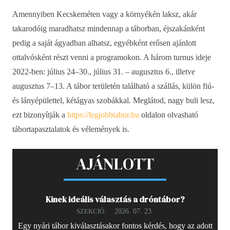
Amennyiben Kecskeméten vagy a környékén laksz, akár
takarodóig maradhatsz mindennap a táborban, éjszakánként
pedig a saját ágyadban alhatsz, egyébként erősen ajánlott
ottalvósként részt venni a programokon. A három turnus ideje
2022-ben: július 24–30., július 31. – augusztus 6., illetve
augusztus 7–13. A tábor területén található a szállás, külön fiú-
és lányépülettel, kétágyas szobákkal. Meglátod, nagy buli lesz,
ezt bizonyítják a
https://legjobbtabor.hu
oldalon olvasható
tábortapasztalatok és vélemények is.
AJÁNLOTT
Kinek ideális választás a dróntábor?
2026. 07. 23.
SZEKCIÓ
Egy nyári tábor kiválasztásakor fontos kérdés, hogy az adott