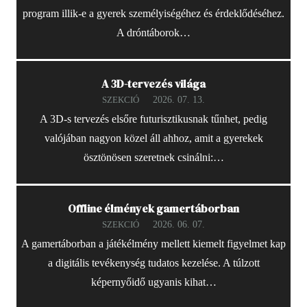
program illik-e a gyerek személyiségéhez és érdeklődéséhez.
A dróntáborok…
A 3D-tervezés világa
2026. 07. 13.
SZEKCIÓ
A 3D-s tervezés elsőre futurisztikusnak tűnhet, pedig
valójában nagyon közel áll ahhoz, amit a gyerekek
ösztönösen szeretnek csinálni:…
Offline élmények gamertáborban
2026. 06. 07.
SZEKCIÓ
A gamertáborban a játékélmény mellett kiemelt figyelmet kap
a digitális tevékenység tudatos kezelése. A túlzott
képernyőidő ugyanis kihat…