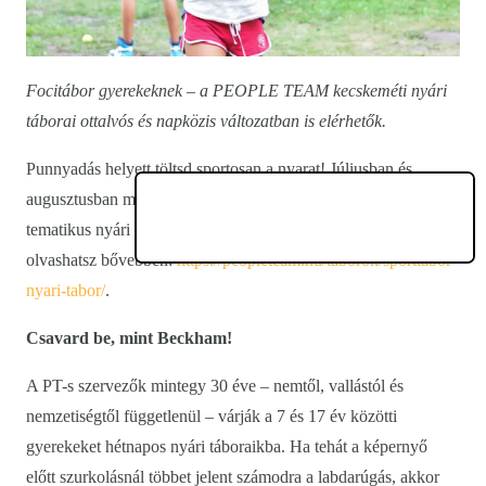
Focitábor gyerekeknek – a PEOPLE TEAM kecskeméti nyári
táborai ottalvós és napközis változatban is elérhetők.
Punnyadás helyett töltsd sportosan a nyarat! Júliusban és
augusztusban megnyílnak a PEOPLE TEAM (PT) hétnapos
tematikus nyári táborai, köztük a sporttábor is, amelyről itt
olvashatsz bővebben:
https://peopleteam.hu/taborok/sporttabor-
nyari-tabor/
.
Csavard be, mint Beckham!
A PT-s szervezők mintegy 30 éve – nemtől, vallástól és
nemzetiségtől függetlenül – várják a 7 és 17 év közötti
gyerekeket hétnapos nyári táboraikba. Ha tehát a képernyő
előtt szurkolásnál többet jelent számodra a labdarúgás, akkor