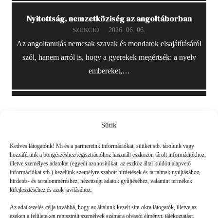
Nyitottság, nemzetköziség az angoltáborban
2026. 06. 06.
SZEKCIÓ
Az angoltanulás nemcsak szavak és mondatok elsajátításáról
szól, hanem arról is, hogy a gyerekek megértsék: a nyelv
embereket,…
Sütik
Friss
Kedves látogatónk! Mi és a partnereink információkat, sütiket stb. tárolunk vagy
hozzáférünk a böngészéshez/regisztrációhoz használt eszközön tárolt információkhoz,
illetve személyes adatokat (egyedi azonosítókat, az eszköz által küldött alapvető
információkat stb.) kezelünk személyre szabott hirdetések és tartalmak nyújtásához,
hirdetés- és tartalomméréshez, nézettségi adatok gyűjtéséhez, valamint termékek
kifejlesztéséhez és azok javításához.
Az adatkezelés célja továbbá, hogy az általunk kezelt site-okra látogatók, illetve az
ezeken a felületeken regisztrált személyek számára olvasói élményt, tájékoztatást,