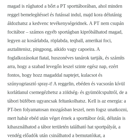
magad is rúghatod a bőrt a PT sporttáborában, ahol minden
reggel bemelegítéssel és futással indul, majd kora délutánig
áldozhatsz a kedvenc tevékenységeidnek. A PT nem csupán
focitábor – számos egyéb sportágban kipróbálhatod magad,
legyen az kosárlabda, röplabda, teqball, amerikai foci,
asztalitenisz, pingpong, aikido vagy capoeira. A
foglalkozásokat fiatal, huszonéves tanárok tartják, és számíts
arra, hogy a szabad levegőn leszel szinte egész nap, ezért
fontos, hogy hozz magaddal naptejet, kulacsot és
szúnyogriasztó spray-t! A reggelin, ebéden és vacsorán kívül
korlátlanul csemegézhetsz a zöldség- és gyümölcspultról, de a
tábori büfében ugyancsak feltankolhatsz. Kell is az energia: a
PT-ben folyamatosan mozgásban leszel, nem fogsz unatkozni,
mert habár ebéd után véget érnek a sporttábor órái, délután is
kihasználhatod a tábor területén található hat sportpályát, a
vendég előadók után csinálhatod a bemutatóikat, a