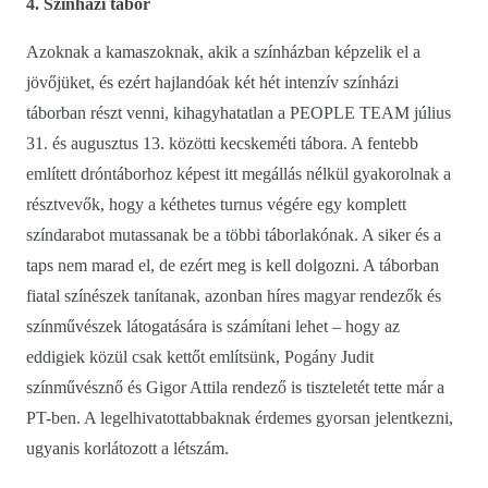
4. Színházi tábor
Azoknak a kamaszoknak, akik a színházban képzelik el a
jövőjüket, és ezért hajlandóak két hét intenzív színházi
táborban részt venni, kihagyhatatlan a PEOPLE TEAM július
31. és augusztus 13. közötti kecskeméti tábora. A fentebb
említett dróntáborhoz képest itt megállás nélkül gyakorolnak a
résztvevők, hogy a kéthetes turnus végére egy komplett
színdarabot mutassanak be a többi táborlakónak. A siker és a
taps nem marad el, de ezért meg is kell dolgozni. A táborban
fiatal színészek tanítanak, azonban híres magyar rendezők és
színművészek látogatására is számítani lehet – hogy az
eddigiek közül csak kettőt említsünk, Pogány Judit
színművésznő és Gigor Attila rendező is tiszteletét tette már a
PT-ben. A legelhivatottabbaknak érdemes gyorsan jelentkezni,
ugyanis korlátozott a létszám.