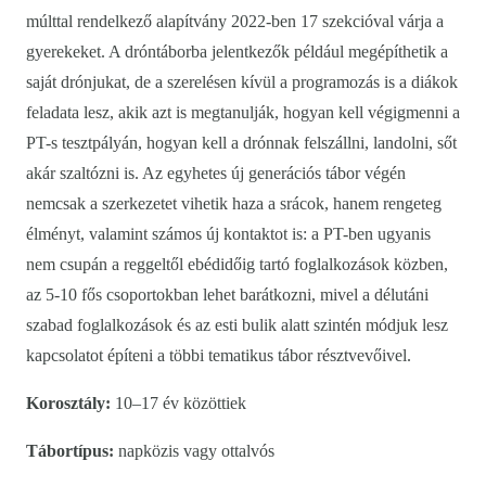
múlttal rendelkező alapítvány 2022-ben 17 szekcióval várja a
gyerekeket. A dróntáborba jelentkezők például megépíthetik a
saját drónjukat, de a szerelésen kívül a programozás is a diákok
feladata lesz, akik azt is megtanulják, hogyan kell végigmenni a
PT-s tesztpályán, hogyan kell a drónnak felszállni, landolni, sőt
akár szaltózni is. Az egyhetes új generációs tábor végén
nemcsak a szerkezetet vihetik haza a srácok, hanem rengeteg
élményt, valamint számos új kontaktot is: a PT-ben ugyanis
nem csupán a reggeltől ebédidőig tartó foglalkozások közben,
az 5-10 fős csoportokban lehet barátkozni, mivel a délutáni
szabad foglalkozások és az esti bulik alatt szintén módjuk lesz
kapcsolatot építeni a többi tematikus tábor résztvevőivel.
Korosztály:
10–17 év közöttiek
Tábortípus:
napközis vagy ottalvós