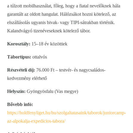
a túlzott mobilhasználat, főleg, hogy a fiatal nevelőknek hála
garantált az oldott hangulat. Hálózsákot hozni kötelező, az
elszállásolás ugyanis bivak- vagy TIPI-sátrakban történik.
Kalandvágyó tizenéveseknek kötelező tábor.
Korosztály:
15–18 év közöttiek
Tábortípus:
ottalvós
Részvételi díj:
76.000 Ft – testvér- és nagycsaládos-
kedvezmény elérhető
Helyszín:
Gyöngyösfalu (Vas megye)
Bővebb infó:
https://holdfenyliget.hu/hu/szolgaltatasaink/taborok/juniorcamp-
az-alpokalja-expedicios-tabora/