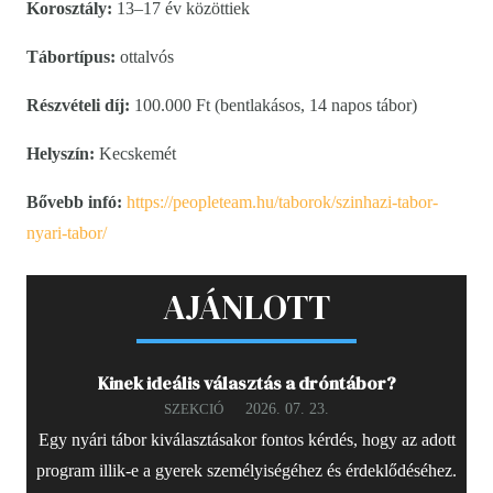
Korosztály:
13–17 év közöttiek
Tábortípus:
ottalvós
Részvételi díj:
100.000 Ft (bentlakásos, 14 napos tábor)
Helyszín:
Kecskemét
Bővebb infó:
https://peopleteam.hu/taborok/szinhazi-tabor-
nyari-tabor/
AJÁNLOTT
Kinek ideális választás a dróntábor?
2026. 07. 23.
SZEKCIÓ
Egy nyári tábor kiválasztásakor fontos kérdés, hogy az adott
program illik-e a gyerek személyiségéhez és érdeklődéséhez.