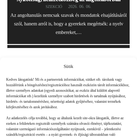
2026. 06. 06.
SZEKCIÓ
Az angoltanulás nemcsak szavak és mondatok elsajátításáról
szól, hanem arról is, hogy a gyerekek megértsék: a nyelv
embereket,…
Sütik
Friss
Kedves látogatónk! Mi és a partnereink információkat, sütiket stb. tárolunk vagy
hozzáférünk a böngészéshez/regisztrációhoz használt eszközön tárolt információkhoz,
illetve személyes adatokat (egyedi azonosítókat, az eszköz által küldött alapvető
információkat stb.) kezelünk személyre szabott hirdetések és tartalmak nyújtásához,
hirdetés- és tartalomméréshez, nézettségi adatok gyűjtéséhez, valamint termékek
kifejlesztéséhez és azok javításához.
Az adatkezelés célja továbbá, hogy az általunk kezelt site-okra látogatók, illetve az
ezeken a felületeken regisztrált személyek számára olvasói élményt, tájékoztatást,
valamint szerteágazó információszolgáltatást nyújtsunk, ezenkívül – jelentkezési
szándék/regisztráció esetén – a nyári gyermek- és ifjúsági táborainkban való