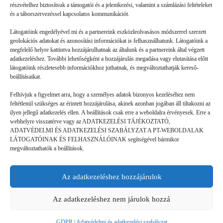
részvételhez biztosítsuk a támogatói és a jelentkezési, valamint a számlázási feltételeket
és a táborszervezéssel kapcsolatos kommunikációt.
Látogatóink engedélyével mi és a partnereink eszközleolvasásos módszerrel szerzett
geolokációs adatokat és azonosítási információkat is felhasználhatunk. Látogatóink a
megfelelő helyre kattintva hozzájárulhatnak az általunk és a partnereink által végzett
Volt gyors megoldás
adatkezeléshez. További lehetőségként a hozzájárulás megadása vagy elutasítása előtt
látogatóink részletesebb információkhoz juthatnak, és megváltoztathatják kereső-
beállításaikat.
GYEREKSZEM
2026. 07. 21.
Felhívjuk a figyelmet arra, hogy a személyes adatok bizonyos kezeléséhez nem
B. L. élményei: Ha valaki rosszul lett, vagy valami gondja
feltétlenül szükséges az érintett hozzájárulása, akinek azonban jogában áll tiltakozni az
akadt, a mókusok azonnal segítettek. (Ebben a táborban a
ilyen jellegű adatkezelés ellen. A beállítások csak erre a weboldalra érvényesek. Erre a
webhelyre visszatérve vagy az ADATKEZELÉSI TÁJÉKOZTATÓ,
mókusok a táboroztatók.) Láttam olyat is, hogy valaki nem jött
ADATVÉDELMI ÉS ADATKEZELÉSI SZABÁLYZAT A PT-WEBOLDALAK
ki…
LÁTOGATÓINAK ÉS FELHASZNÁLÓINAK segítségével bármikor
megváltoztathatók a beállítások.
Az adatkezeléshez hozzájárulok
©
GDPR | Adatvédelmi és adatkezelési
legjobbtaborok.hu
szabályzat
Az adatkezeléshez nem járulok hozzá
GDPR | Adatvédelmi és adatkezelési szabályzat