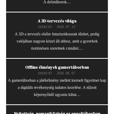
A dróntáborok…
A 3D-tervezés világa
2026. 07. 13.
SZEKCIÓ
A 3D-s tervezés elsőre futurisztikusnak tűnhet, pedig
valójában nagyon közel áll ahhoz, amit a gyerekek
ösztönösen szeretnek csinálni:…
Offline élmények gamertáborban
2026. 06. 07.
SZEKCIÓ
A gamertáborban a játékélmény mellett kiemelt figyelmet kap
a digitális tevékenység tudatos kezelése. A túlzott
képernyőidő ugyanis kihat…
Nyitottság, nemzetköziség az angoltáborban