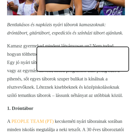
Bentlakásos és napközis nyári táborok kamaszoknak:
dróntábort, gitártábort, expedíciós és színházi tábort ajánlunk.
Kamasz gyermeked mindent látványosan un? Nem tudod,
hogyan tölthetné értelmesen az iskolai szünidő hosszú heteit?
Egy jó nyári tábor felér egy intenzív tanfolyammal, a tanulás
vagy az egymást követő, kötött programok után pedig édes a
pihenés, sőt egyes táborok szuper bulikat is kínálnak a
résztvevőknek. Léteznek kisebbeknek és középiskolásoknak
szóló tematikus táborok – lássunk néhányat az utóbbiak közül.
1. Dróntábor
A
PEOPLE TEAM (PT)
kecskeméti nyári táborainak sorában
minden iskolás megtalálja a neki tetszőt. A 30 éves táboroztatói