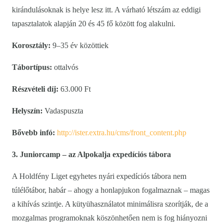
kirándulásoknak is helye lesz itt. A várható létszám az eddigi
tapasztalatok alapján 20 és 45 fő között fog alakulni.
Korosztály:
9–35 év közöttiek
Tábortípus:
ottalvós
Részvételi díj:
63.000 Ft
Helyszín:
Vadaspuszta
Bővebb infó:
http://ister.extra.hu/cms/front_content.php
3. Juniorcamp – az Alpokalja expedíciós tábora
A Holdfény Liget egyhetes nyári expedíciós tábora nem
túlélőtábor, habár – ahogy a honlapjukon fogalmaznak – magas
a kihívás szintje. A kütyühasználatot minimálisra szorítják, de a
mozgalmas programoknak köszönhetően nem is fog hiányozni