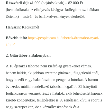
Részvételi díj:
41.000 (bejárósoknak) – 82.000 Ft
(bentlakóknak; az elhelyezés kétágyas kollégiumi szobákban
történik) – testvér- és barátkedvezmények elérhetők
Helyszín:
Kecskemét
Bővebb infó:
https://peopleteam.hu/taborok/drontabor-nyari-
tabor/
2. Gitártábor a Bakonyban
A 10 éjszakás táborba nem kizárólag gyerekeket várnak,
hanem bárkit, aki jobban szeretne gitározni, függetlenül attól,
hogy kezdő vagy haladó szinten pengeti a húrokat. A három
évtizedes múlttal rendelkező táborban legalább 35 irányított
foglalkozáson vesznek részt a fiatalok, akik lehetőséget kapnak
kisebb koncertekre, fellépésekre is. A zenélésen kívül a sport is
nagy szerepet kap, de a kézműveskedésnek és a