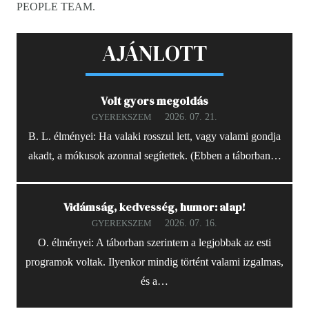
PEOPLE TEAM.
AJÁNLOTT
Volt gyors megoldás
2026. 07. 21.
GYEREKSZEM
B. L. élményei: Ha valaki rosszul lett, vagy valami gondja
akadt, a mókusok azonnal segítettek. (Ebben a táborban…
Vidámság, kedvesség, humor: alap!
2026. 07. 16.
GYEREKSZEM
O. élményei: A táborban szerintem a legjobbak az esti
programok voltak. Ilyenkor mindig történt valami izgalmas,
és a…