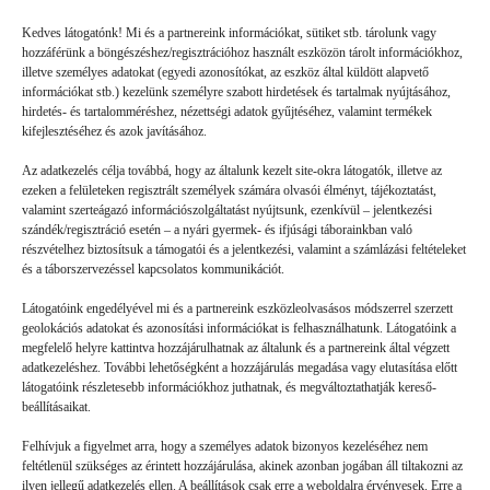
Friss
Kedves látogatónk! Mi és a partnereink információkat, sütiket stb. tárolunk vagy
hozzáférünk a böngészéshez/regisztrációhoz használt eszközön tárolt információkhoz,
illetve személyes adatokat (egyedi azonosítókat, az eszköz által küldött alapvető
információkat stb.) kezelünk személyre szabott hirdetések és tartalmak nyújtásához,
hirdetés- és tartalomméréshez, nézettségi adatok gyűjtéséhez, valamint termékek
kifejlesztéséhez és azok javításához.
Az adatkezelés célja továbbá, hogy az általunk kezelt site-okra látogatók, illetve az
ezeken a felületeken regisztrált személyek számára olvasói élményt, tájékoztatást,
valamint szerteágazó információszolgáltatást nyújtsunk, ezenkívül – jelentkezési
szándék/regisztráció esetén – a nyári gyermek- és ifjúsági táborainkban való
részvételhez biztosítsuk a támogatói és a jelentkezési, valamint a számlázási feltételeket
és a táborszervezéssel kapcsolatos kommunikációt.
Látogatóink engedélyével mi és a partnereink eszközleolvasásos módszerrel szerzett
geolokációs adatokat és azonosítási információkat is felhasználhatunk. Látogatóink a
megfelelő helyre kattintva hozzájárulhatnak az általunk és a partnereink által végzett
Volt gyors megoldás
adatkezeléshez. További lehetőségként a hozzájárulás megadása vagy elutasítása előtt
látogatóink részletesebb információkhoz juthatnak, és megváltoztathatják kereső-
beállításaikat.
GYEREKSZEM
2026. 07. 21.
Felhívjuk a figyelmet arra, hogy a személyes adatok bizonyos kezeléséhez nem
B. L. élményei: Ha valaki rosszul lett, vagy valami gondja
feltétlenül szükséges az érintett hozzájárulása, akinek azonban jogában áll tiltakozni az
akadt, a mókusok azonnal segítettek. (Ebben a táborban a
ilyen jellegű adatkezelés ellen. A beállítások csak erre a weboldalra érvényesek. Erre a