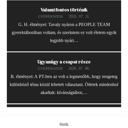
Valami fontos történik
2026. 07. 11.
GYEREKSZEM
G. H. élményei: Tavaly nyáron a PEOPLE TEAM
gyerektáborában voltam, és szerintem ez volt életem egyik
legjobb nyári…
Ugyanúgy a csapat része
2026. 07. 06.
GYEREKSZEM
B. élményei: A PT-ben az volt a legmenőbb, hogy rengeteg
különböző téma közül lehetett választani. Ötletek mindenhol
akadtak: kívánságtábor,…
Sütik