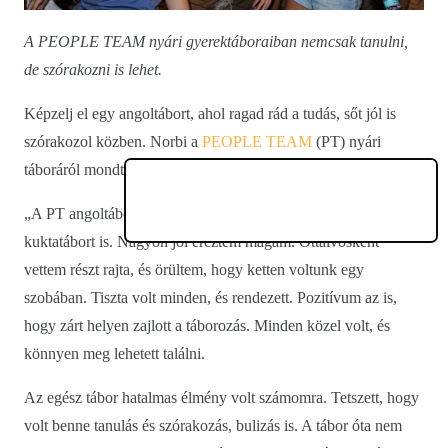
A PEOPLE TEAM nyári gyerektáboraiban nemcsak tanulni,
de szórakozni is lehet.
Képzelj el egy angoltábort, ahol ragad rád a tudás, sőt jól is
szórakozol közben. Norbi a
PEOPLE TEAM
(PT) nyári
táboráról mondta el röviden a véleményét.
„A PT angoltáborában voltam, de szívesen kipróbálnám a
kuktatábort is. Nagyon jól éreztem magam. Ottalvósként
vettem részt rajta, és örültem, hogy ketten voltunk egy
szobában. Tiszta volt minden, és rendezett. Pozitívum az is,
hogy zárt helyen zajlott a táborozás. Minden közel volt, és
könnyen meg lehetett találni.
Az egész tábor hatalmas élmény volt számomra. Tetszett, hogy
volt benne tanulás és szórakozás, bulizás is. A tábor óta nem