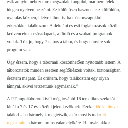
esik annyira nehezemre megszólalni angolul, már nem félek
idegen nyelven beszélni. Ez különösen hasznos lesz külföldön,
nyaralás közben, illetve itthon is, ha más országokból
érkezőkkel találkozom. A délutáni és esti foglalkozások közül
kedvenceim a csúszdapark, a fürdő és a szabad programok
voltak. Tök jó, hogy 7 napos a tábor, és hogy ennyire sok
program van.
Úgy érzem, hogy a tábornak köszönhetően nyitottabb lettem. A
táboroztatók minden esetben segítőkészek voltak, biztonságban
éreztem magam. És örültem, hogy találkoztam egy olyan
lánnyal, akivel tetszettünk egymásnak.”
A PT angoltáboron kívül még további 16 tematikus szekciót
kínál a 7 és 17 év közötti jelentkezőknek. Ezeket
ide kattintva
találod – ha bármelyik megtetszik, akár most is tudsz
itt
regisztrálni
a három turnus valamelyikére. Ha nyár, akkor