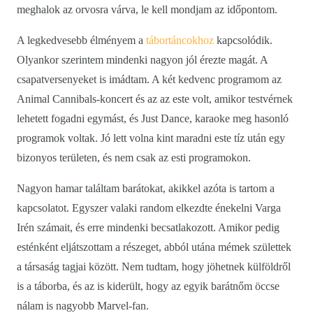
meghalok az orvosra várva, le kell mondjam az időpontom.
A legkedvesebb élményem a
tábortáncokhoz
kapcsolódik.
Olyankor szerintem mindenki nagyon jól érezte magát. A
csapatversenyeket is imádtam. A két kedvenc programom az
Animal Cannibals-koncert és az az este volt, amikor testvérnek
lehetett fogadni egymást, és Just Dance, karaoke meg hasonló
programok voltak. Jó lett volna kint maradni este tíz után egy
bizonyos területen, és nem csak az esti programokon.
Nagyon hamar találtam barátokat, akikkel azóta is tartom a
kapcsolatot. Egyszer valaki random elkezdte énekelni Varga
Irén számait, és erre mindenki becsatlakozott. Amikor pedig
esténként eljátszottam a részeget, abból utána mémek születtek
a társaság tagjai között. Nem tudtam, hogy jöhetnek külföldről
is a táborba, és az is kiderült, hogy az egyik barátnőm öccse
nálam is nagyobb Marvel-fan.