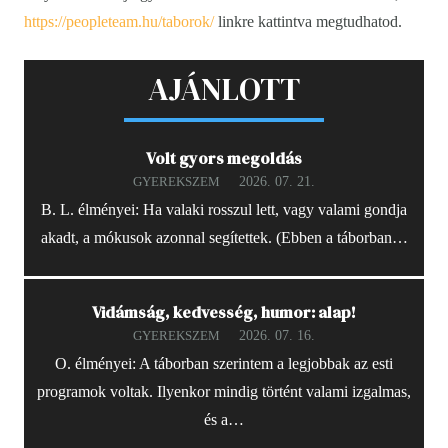
https://peopleteam.hu/taborok/
linkre kattintva megtudhatod.
AJÁNLOTT
Volt gyors megoldás
2026. 07. 21.
GYEREKSZEM
B. L. élményei: Ha valaki rosszul lett, vagy valami gondja
akadt, a mókusok azonnal segítettek. (Ebben a táborban…
Vidámság, kedvesség, humor: alap!
2026. 07. 16.
GYEREKSZEM
O. élményei: A táborban szerintem a legjobbak az esti
programok voltak. Ilyenkor mindig történt valami izgalmas,
és a…