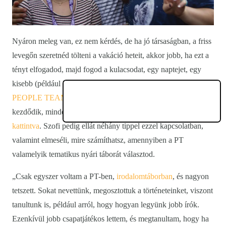
Nyáron meleg van, ez nem kérdés, de ha jó társaságban, a friss
levegőn szeretnéd tölteni a vakáció heteit, akkor jobb, ha ezt a
tényt elfogadod, majd fogod a kulacsodat, egy naptejet, egy
kisebb (például kézi) ventilátort, és elnyargalsz velük a
PEOPLE TEAM
kecskeméti nyári táborába. Oké, nem holnap
kezdődik, mindenesetre már most is lehet jelentkezni
ide
kattintva
. Szofi pedig ellát néhány tippel ezzel kapcsolatban,
valamint elmeséli, mire számíthatsz, amennyiben a PT
valamelyik tematikus nyári táborát választod.
„Csak egyszer voltam a PT-ben,
irodalomtáborban
, és nagyon
tetszett. Sokat nevettünk, megosztottuk a történeteinket, viszont
tanultunk is, például arról, hogy hogyan legyünk jobb írók.
Ezenkívül jobb csapatjátékos lettem, és megtanultam, hogy ha