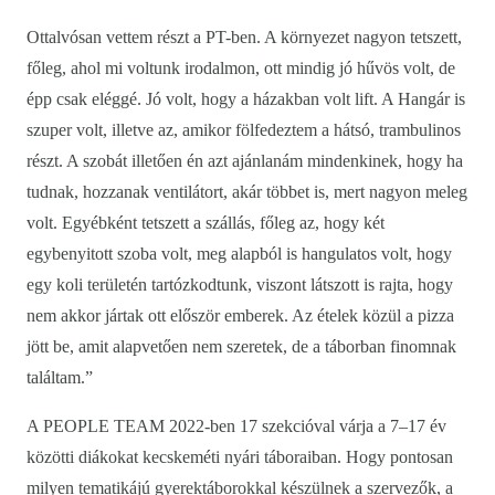
Ottalvósan vettem részt a PT-ben. A környezet nagyon tetszett,
főleg, ahol mi voltunk irodalmon, ott mindig jó hűvös volt, de
épp csak eléggé. Jó volt, hogy a házakban volt lift. A Hangár is
szuper volt, illetve az, amikor fölfedeztem a hátsó, trambulinos
részt. A szobát illetően én azt ajánlanám mindenkinek, hogy ha
tudnak, hozzanak ventilátort, akár többet is, mert nagyon meleg
volt. Egyébként tetszett a szállás, főleg az, hogy két
egybenyitott szoba volt, meg alapból is hangulatos volt, hogy
egy koli területén tartózkodtunk, viszont látszott is rajta, hogy
nem akkor jártak ott először emberek. Az ételek közül a pizza
jött be, amit alapvetően nem szeretek, de a táborban finomnak
találtam.”
A PEOPLE TEAM 2022-ben 17 szekcióval várja a 7–17 év
közötti diákokat kecskeméti nyári táboraiban. Hogy pontosan
milyen tematikájú gyerektáborokkal készülnek a szervezők, a