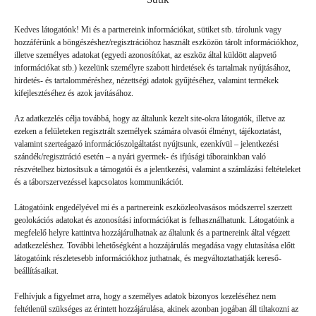
Friss
Kedves látogatónk! Mi és a partnereink információkat, sütiket stb. tárolunk vagy
hozzáférünk a böngészéshez/regisztrációhoz használt eszközön tárolt információkhoz,
illetve személyes adatokat (egyedi azonosítókat, az eszköz által küldött alapvető
információkat stb.) kezelünk személyre szabott hirdetések és tartalmak nyújtásához,
hirdetés- és tartalomméréshez, nézettségi adatok gyűjtéséhez, valamint termékek
kifejlesztéséhez és azok javításához.
Az adatkezelés célja továbbá, hogy az általunk kezelt site-okra látogatók, illetve az
ezeken a felületeken regisztrált személyek számára olvasói élményt, tájékoztatást,
valamint szerteágazó információszolgáltatást nyújtsunk, ezenkívül – jelentkezési
szándék/regisztráció esetén – a nyári gyermek- és ifjúsági táborainkban való
részvételhez biztosítsuk a támogatói és a jelentkezési, valamint a számlázási feltételeket
és a táborszervezéssel kapcsolatos kommunikációt.
Látogatóink engedélyével mi és a partnereink eszközleolvasásos módszerrel szerzett
geolokációs adatokat és azonosítási információkat is felhasználhatunk. Látogatóink a
megfelelő helyre kattintva hozzájárulhatnak az általunk és a partnereink által végzett
Volt gyors megoldás
adatkezeléshez. További lehetőségként a hozzájárulás megadása vagy elutasítása előtt
látogatóink részletesebb információkhoz juthatnak, és megváltoztathatják kereső-
beállításaikat.
GYEREKSZEM
2026. 07. 21.
Felhívjuk a figyelmet arra, hogy a személyes adatok bizonyos kezeléséhez nem
B. L. élményei: Ha valaki rosszul lett, vagy valami gondja
feltétlenül szükséges az érintett hozzájárulása, akinek azonban jogában áll tiltakozni az