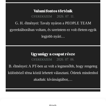
Valami fontos történik
2026. 07. 11.
GYEREKSZEM
G. H. élményei: Tavaly nyáron a PEOPLE TEAM
gyerektáborában voltam, és szerintem ez volt életem egyik
legjobb nyári…
Ugyanúgy a csapat része
2026. 07. 06.
GYEREKSZEM
B. élményei: A PT-ben az volt a legmenőbb, hogy rengeteg
különböző téma közül lehetett választani. Ötletek mindenhol
akadtak: kívánságtábor,…
Sütik